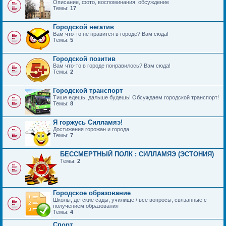
Описание, фото, воспоминания, обсуждение
Темы:
17
Городской негатив
Вам что-то не нравится в городе? Вам сюда!
Темы:
5
Городской позитив
Вам что-то в городе понравилось? Вам сюда!
Темы:
2
Городской транспорт
Тише едешь, дальше будешь! Обсуждаем городской транспорт!
Темы:
8
Я горжусь Силламяэ!
Достижения горожан и города
Темы:
7
БЕССМЕРТНЫЙ ПОЛК : СИЛЛАМЯЭ (ЭСТОНИЯ)
Темы:
2
Городское образование
Школы, детские сады, училище / все вопросы, связанные с
получением образования
Темы:
4
Спорт