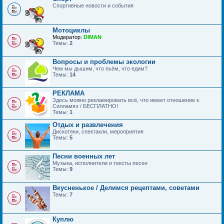
Спортивные новости и события
Мотоциклы
Модератор:
DIMAN
Темы:
2
Вопросы и проблемы экологии
Чем мы дышим, что пьём, что едим?
Темы:
14
РЕКЛАМА
Здесь можно рекламировать всё, что имеет отношение к
Силламяэ / БЕСПЛАТНО!
Темы:
1
Отдых и развлечения
Дискотеки, спектакли, мероприятия
Темы:
5
Песни военных лет
Музыка, исполнители и тексты песен
Темы:
9
Вкусненькое / Делимся рецептами, советами
Темы:
7
Куплю