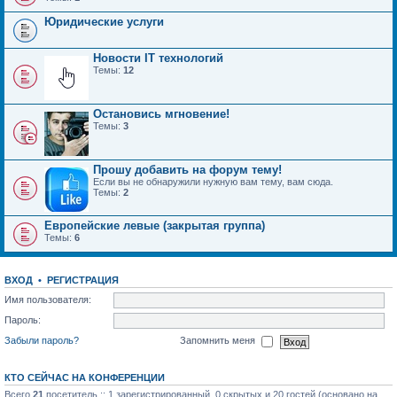
Юридические услуги
Новости IT технологий
Темы:
12
Остановись мгновение!
Темы:
3
Прошу добавить на форум тему!
Если вы не обнаружили нужную вам тему, вам сюда.
Темы:
2
Европейские левые (закрытая группа)
Темы:
6
ВХОД
•
РЕГИСТРАЦИЯ
Имя пользователя:
Пароль:
Забыли пароль?
Запомнить меня
КТО СЕЙЧАС НА КОНФЕРЕНЦИИ
Всего
21
посетитель :: 1 зарегистрированный, 0 скрытых и 20 гостей (основано на