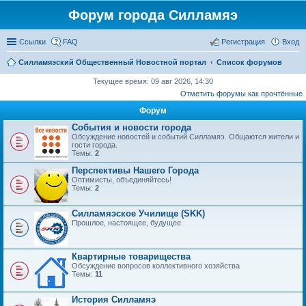
Форум города Силламяэ
Ссылки
FAQ
Регистрация
Вход
Силламяэский Общественный Новостной портал
Список форумов
Текущее время: 09 авг 2026, 14:30
Отметить форумы как прочтённые
Форум
События и новости города
Обсуждение новостей и событий Силламяэ. Общаются жители и
гости города.
Темы:
2
Перспективы Нашего Города
Оптимисты, объединяйтесь!
Темы:
2
Силламяэское Училище (SKK)
Прошлое, настоящее, будущее
Квартирные товарищества
Обсуждение вопросов коллективного хозяйства
Темы:
11
История Силламяэ