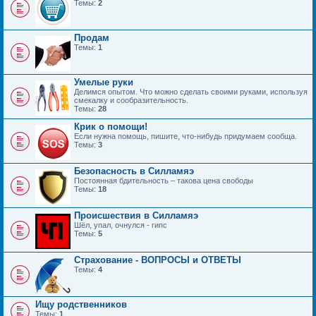
Темы:
2
Продам
Темы:
1
Умелые руки
Делимся опытом. Что можно сделать своими руками, используя
смекалку и сообразительность.
Темы:
28
Крик о помощи!
Если нужна помощь, пишите, что-нибудь придумаем сообща.
Темы:
3
Безопасность в Силламяэ
Постоянная бдительность – такова цена свободы
Темы:
18
Происшествия в Силламяэ
Шёл, упал, очнулся - гипс
Темы:
5
Страхование - ВОПРОСЫ и ОТВЕТЫ
Темы:
4
Ищу родственников
Темы:
1