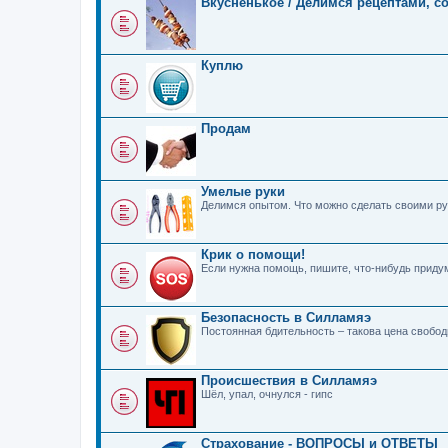
Вкусненькое / Делимся рецептами, с
Куплю
Продам
Умелые руки
Делимся опытом. Что можно сделать своими ру
Крик о помощи!
Если нужна помощь, пишите, что-нибудь прид
Безопасность в Силламяэ
Постоянная бдительность – такова цена свобо
Происшествия в Силламяэ
Шёл, упал, очнулся - гипс
Страхование - ВОПРОСЫ и ОТВЕТЫ