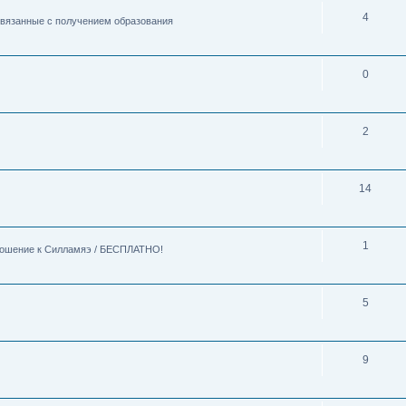
4
 связанные с получением образования
0
2
14
1
тношение к Силламяэ / БЕСПЛАТНО!
5
9