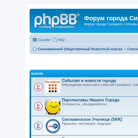
Форум города С
Форум города Силламяэ / infosila.
Ссылки
FAQ
Силламяэский Общественный Новостной портал
Списо
ФОРУМ
События и новости города
Обсуждение новостей и событий Силламяэ. Общ
Перспективы Нашего Города
Оптимисты, объединяйтесь!
Силламяэское Училище (SKK)
Прошлое, настоящее, будущее