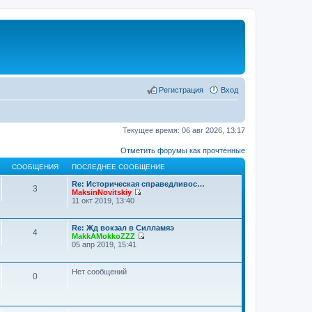
Регистрация
Вход
Текущее время: 06 авг 2026, 13:17
Отметить форумы как прочтённые
СООБЩЕНИЯ
ПОСЛЕДНЕЕ СООБЩЕНИЕ
Re: Историческая справедливос…
3
MaksinNovitskiy
П
11 окт 2019, 13:40
е
р
е
Re: Жд вокзал в Силламяэ
4
й
MakkAMokkoZZZ
т
П
05 апр 2019, 15:41
и
е
к
р
п
е
Нет сообщений
о
0
й
с
т
л
и
е
к
д
п