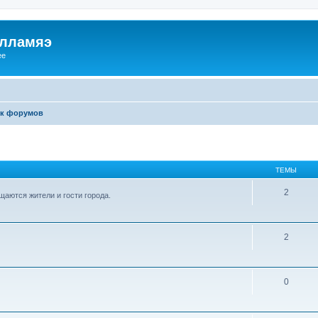
илламяэ
ee
к форумов
ТЕМЫ
2
аются жители и гости города.
2
0