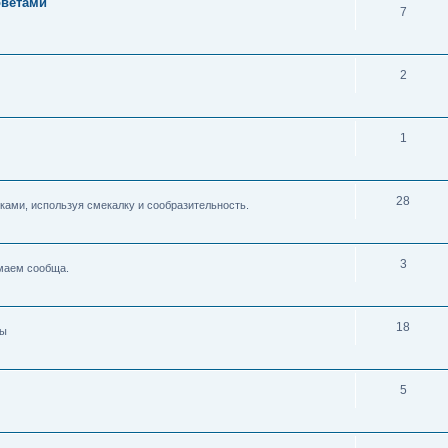
оветами
7
2
1
28
ками, используя смекалку и сообразительность.
3
умаем сообща.
18
ды
5