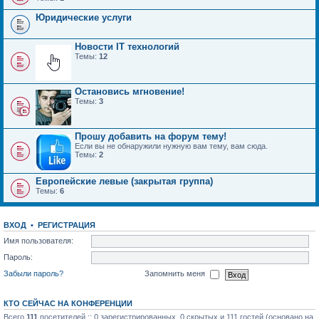
Юридические услуги
Новости IT технологий
Темы:
12
Остановись мгновение!
Темы:
3
Прошу добавить на форум тему!
Если вы не обнаружили нужную вам тему, вам сюда.
Темы:
2
Европейские левые (закрытая группа)
Темы:
6
ВХОД
•
РЕГИСТРАЦИЯ
Имя пользователя:
Пароль:
Забыли пароль?
Запомнить меня
КТО СЕЙЧАС НА КОНФЕРЕНЦИИ
Всего
111
посетителей :: 0 зарегистрированных, 0 скрытых и 111 гостей (основано на