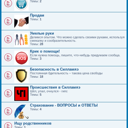
Темы:
2
Продам
Темы:
1
Умелые руки
Делимся опытом. Что можно сделать своими руками, используя
смекалку и сообразительность.
Темы:
28
Крик о помощи!
Если нужна помощь, пишите, что-нибудь придумаем сообща.
Темы:
3
Безопасность в Силламяэ
Постоянная бдительность – такова цена свободы
Темы:
18
Происшествия в Силламяэ
Шёл, упал, очнулся - гипс
Темы:
5
Страхование - ВОПРОСЫ и ОТВЕТЫ
Темы:
4
Ищу родственников
Темы:
1