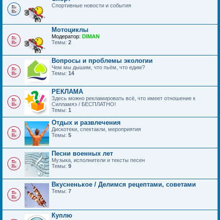
Спортивные новости и события
Мотоциклы
Модератор:
DIMAN
Темы:
2
Вопросы и проблемы экологии
Чем мы дышим, что пьём, что едим?
Темы:
14
РЕКЛАМА
Здесь можно рекламировать всё, что имеет отношение к
Силламяэ / БЕСПЛАТНО!
Темы:
1
Отдых и развлечения
Дискотеки, спектакли, мероприятия
Темы:
5
Песни военных лет
Музыка, исполнители и тексты песен
Темы:
9
Вкусненькое / Делимся рецептами, советами
Темы:
7
Куплю