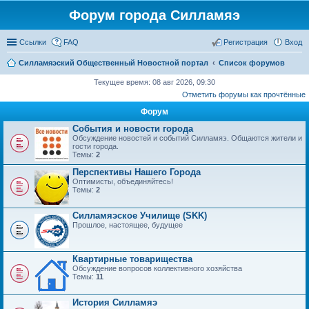
Форум города Силламяэ
Ссылки
FAQ
Регистрация
Вход
Силламяэский Общественный Новостной портал
Список форумов
Текущее время: 08 авг 2026, 09:30
Отметить форумы как прочтённые
Форум
События и новости города
Обсуждение новостей и событий Силламяэ. Общаются жители и
гости города.
Темы:
2
Перспективы Нашего Города
Оптимисты, объединяйтесь!
Темы:
2
Силламяэское Училище (SKK)
Прошлое, настоящее, будущее
Квартирные товарищества
Обсуждение вопросов коллективного хозяйства
Темы:
11
История Силламяэ