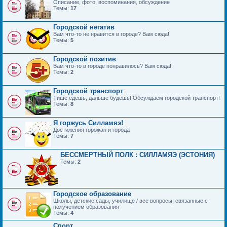
Описание, фото, воспоминания, обсуждение
Темы:
17
Городской негатив
Вам что-то не нравится в городе? Вам сюда!
Темы:
5
Городской позитив
Вам что-то в городе понравилось? Вам сюда!
Темы:
2
Городской транспорт
Тише едешь, дальше будешь! Обсуждаем городской транспорт!
Темы:
8
Я горжусь Силламяэ!
Достижения горожан и города
Темы:
7
БЕССМЕРТНЫЙ ПОЛК : СИЛЛАМЯЭ (ЭСТОНИЯ)
Темы:
2
Городское образование
Школы, детские сады, училище / все вопросы, связанные с
получением образования
Темы:
4
Спорт