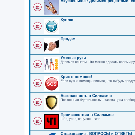
Вкусненькое / Делимся рецептами, с
Куплю
Продам
Умелые руки
Делимся опытом. Что можно сделать своими ру
Крик о помощи!
Если нужна помощь, пишите, что-нибудь прид
Безопасность в Силламяэ
Постоянная бдительность – такова цена свобо
Происшествия в Силламяэ
Шёл, упал, очнулся - гипс
Страхование - ВОПРОСЫ и ОТВЕТЫ