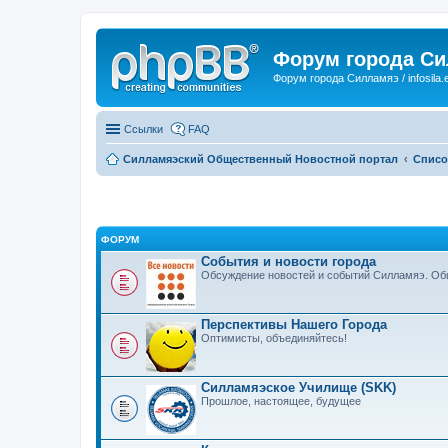
Форум города С
Форум города Силламяэ / infosila.
Ссылки
FAQ
Силламяэский Общественный Новостной портал
Списо
ФОРУМ
События и новости города
Обсуждение новостей и событий Силламяэ. Общ
Перспективы Нашего Города
Оптимисты, объединяйтесь!
Силламяэское Училище (SKK)
Прошлое, настоящее, будущее