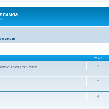
илламяэ
ee
к форумов
ТЕМЫ
2
аются жители и гости города.
2
0