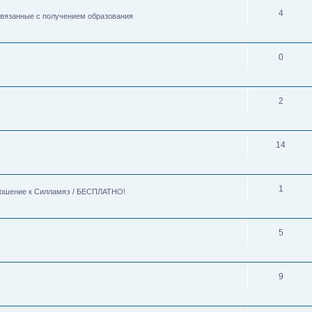
4
 связанные с получением образования
0
2
14
1
тношение к Силламяэ / БЕСПЛАТНО!
5
9