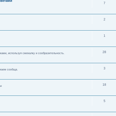
оветами
7
2
1
28
ками, используя смекалку и сообразительность.
3
умаем сообща.
18
ды
5