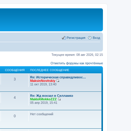
Регистрация
Вход
Текущее время: 08 авг 2026, 02:15
Отметить форумы как прочтённые
СООБЩЕНИЯ
ПОСЛЕДНЕЕ СООБЩЕНИЕ
Re: Историческая справедливос…
3
MaksinNovitskiy
П
11 окт 2019, 13:40
е
р
е
Re: Жд вокзал в Силламяэ
4
й
MakkAMokkoZZZ
т
П
05 апр 2019, 15:41
и
е
к
р
п
е
Нет сообщений
о
0
й
с
т
л
и
е
к
д
п