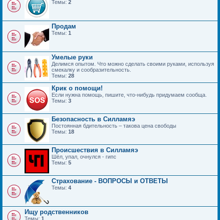
Темы:
2
Продам
Темы:
1
Умелые руки
Делимся опытом. Что можно сделать своими руками, используя
смекалку и сообразительность.
Темы:
28
Крик о помощи!
Если нужна помощь, пишите, что-нибудь придумаем сообща.
Темы:
3
Безопасность в Силламяэ
Постоянная бдительность – такова цена свободы
Темы:
18
Происшествия в Силламяэ
Шёл, упал, очнулся - гипс
Темы:
5
Страхование - ВОПРОСЫ и ОТВЕТЫ
Темы:
4
Ищу родственников
Темы:
1