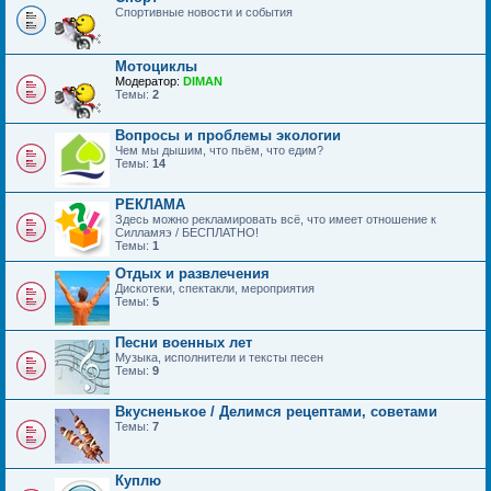
Спортивные новости и события
Мотоциклы
Модератор:
DIMAN
Темы:
2
Вопросы и проблемы экологии
Чем мы дышим, что пьём, что едим?
Темы:
14
РЕКЛАМА
Здесь можно рекламировать всё, что имеет отношение к
Силламяэ / БЕСПЛАТНО!
Темы:
1
Отдых и развлечения
Дискотеки, спектакли, мероприятия
Темы:
5
Песни военных лет
Музыка, исполнители и тексты песен
Темы:
9
Вкусненькое / Делимся рецептами, советами
Темы:
7
Куплю