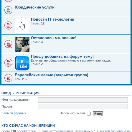
Юридические услуги
Новости IT технологий
Темы:
12
Остановись мгновение!
Темы:
3
Прошу добавить на форум тему!
Если вы не обнаружили нужную вам тему, вам сюда.
Темы:
2
Европейские левые (закрытая группа)
Темы:
6
ВХОД
•
РЕГИСТРАЦИЯ
Имя пользователя:
Пароль:
Забыли пароль?
Запомнить меня
КТО СЕЙЧАС НА КОНФЕРЕНЦИИ
Всего
110
посетителей :: 1 зарегистрированный, 0 скрытых и 109 гостей (основано на