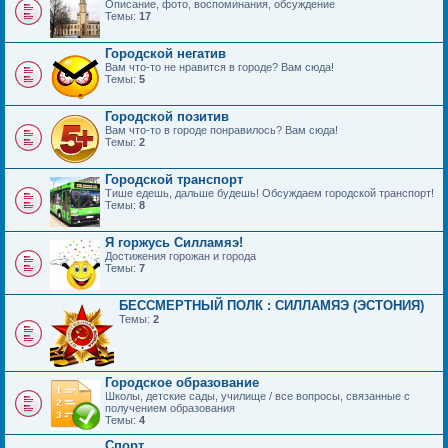
Описание, фото, воспоминания, обсуждение
Темы:
17
Городской негатив
Вам что-то не нравится в городе? Вам сюда!
Темы:
5
Городской позитив
Вам что-то в городе понравилось? Вам сюда!
Темы:
2
Городской транспорт
Тише едешь, дальше будешь! Обсуждаем городской транспорт!
Темы:
8
Я горжусь Силламяэ!
Достижения горожан и города
Темы:
7
БЕССМЕРТНЫЙ ПОЛК : СИЛЛАМЯЭ (ЭСТОНИЯ)
Темы:
2
Городское образование
Школы, детские сады, училище / все вопросы, связанные с
получением образования
Темы:
4
Спорт