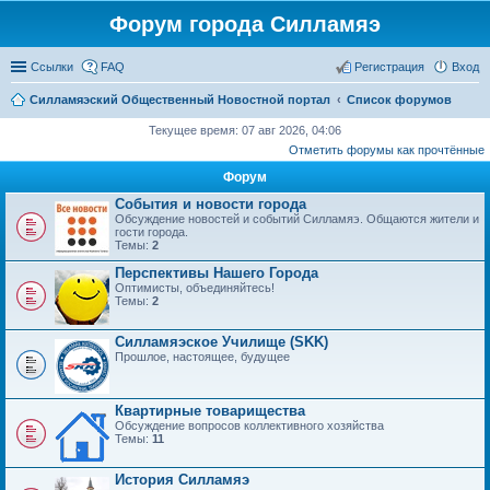
Форум города Силламяэ
Ссылки
FAQ
Регистрация
Вход
Силламяэский Общественный Новостной портал
Список форумов
Текущее время: 07 авг 2026, 04:06
Отметить форумы как прочтённые
Форум
События и новости города
Обсуждение новостей и событий Силламяэ. Общаются жители и
гости города.
Темы:
2
Перспективы Нашего Города
Оптимисты, объединяйтесь!
Темы:
2
Силламяэское Училище (SKK)
Прошлое, настоящее, будущее
Квартирные товарищества
Обсуждение вопросов коллективного хозяйства
Темы:
11
История Силламяэ