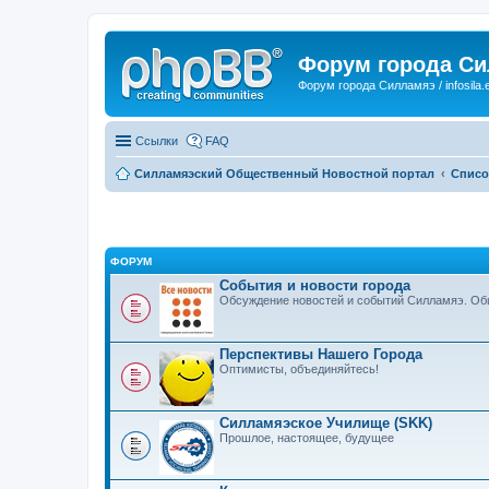
Форум города С
Форум города Силламяэ / infosila.
Ссылки
FAQ
Силламяэский Общественный Новостной портал
Списо
ФОРУМ
События и новости города
Обсуждение новостей и событий Силламяэ. Общ
Перспективы Нашего Города
Оптимисты, объединяйтесь!
Силламяэское Училище (SKK)
Прошлое, настоящее, будущее