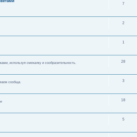
оветами
7
2
1
28
ками, используя смекалку и сообразительность.
3
умаем сообща.
18
ды
5