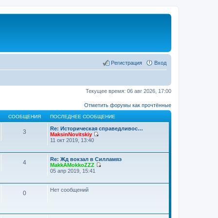
Регистрация
Вход
Текущее время: 06 авг 2026, 17:00
Отметить форумы как прочтённые
СООБЩЕНИЯ
ПОСЛЕДНЕЕ СООБЩЕНИЕ
Re: Историческая справедливос…
3
MaksinNovitskiy
П
11 окт 2019, 13:40
е
р
е
Re: Жд вокзал в Силламяэ
4
й
MakkAMokkoZZZ
т
П
05 апр 2019, 15:41
и
е
к
р
п
е
Нет сообщений
о
0
й
с
т
л
и
е
к
д
п