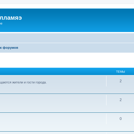
илламяэ
ee
к форумов
ТЕМЫ
2
аются жители и гости города.
2
0