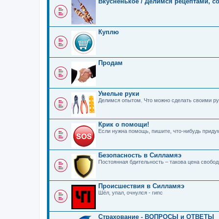
Вкусненькое / Делимся рецептами, с
Куплю
Продам
Умелые руки
Делимся опытом. Что можно сделать своими ру
Крик о помощи!
Если нужна помощь, пишите, что-нибудь прид
Безопасность в Силламяэ
Постоянная бдительность – такова цена свобо
Происшествия в Силламяэ
Шёл, упал, очнулся - гипс
Страхование - ВОПРОСЫ и ОТВЕТЫ