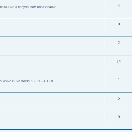
4
 связанные с получением образования
0
2
14
1
тношение к Силламяэ / БЕСПЛАТНО!
5
9