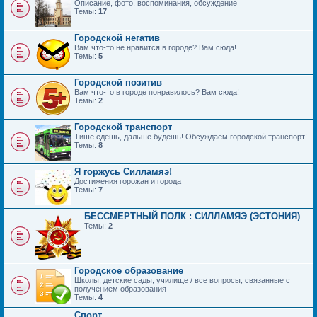
Описание, фото, воспоминания, обсуждение
Темы:
17
Городской негатив
Вам что-то не нравится в городе? Вам сюда!
Темы:
5
Городской позитив
Вам что-то в городе понравилось? Вам сюда!
Темы:
2
Городской транспорт
Тише едешь, дальше будешь! Обсуждаем городской транспорт!
Темы:
8
Я горжусь Силламяэ!
Достижения горожан и города
Темы:
7
БЕССМЕРТНЫЙ ПОЛК : СИЛЛАМЯЭ (ЭСТОНИЯ)
Темы:
2
Городское образование
Школы, детские сады, училище / все вопросы, связанные с
получением образования
Темы:
4
Спорт