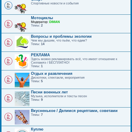
Спортивные новости и события
Мотоциклы
Модератор:
DIMAN
Темы:
2
Вопросы и проблемы экологии
Чем мы дышим, что пьём, что едим?
Темы:
14
РЕКЛАМА
Здесь можно рекламировать всё, что имеет отношение к
Силламяэ / БЕСПЛАТНО!
Темы:
1
Отдых и развлечения
Дискотеки, спектакли, мероприятия
Темы:
5
Песни военных лет
Музыка, исполнители и тексты песен
Темы:
9
Вкусненькое / Делимся рецептами, советами
Темы:
7
Куплю