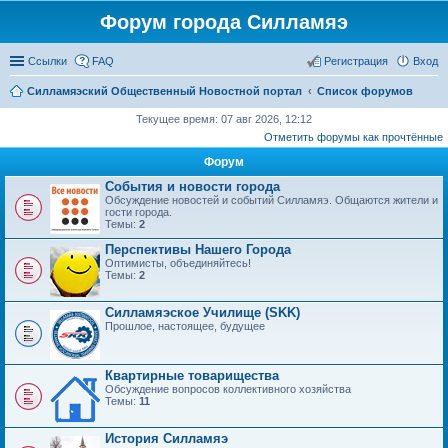
Форум города Силламяэ
Ссылки
FAQ
Регистрация
Вход
Силламяэский Общественный Новостной портал
Список форумов
Текущее время: 07 авг 2026, 12:12
Отметить форумы как прочтённые
Форум
События и новости города
Обсуждение новостей и событий Силламяэ. Общаются жители и
гости города.
Темы:
2
Перспективы Нашего Города
Оптимисты, объединяйтесь!
Темы:
2
Силламяэское Училище (SKK)
Прошлое, настоящее, будущее
Квартирные товарищества
Обсуждение вопросов коллективного хозяйства
Темы:
11
История Силламяэ