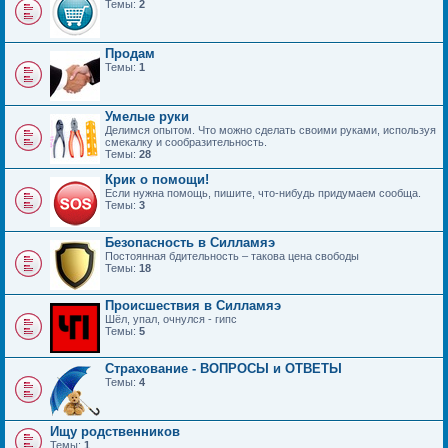
Темы:
2
Продам
Темы:
1
Умелые руки
Делимся опытом. Что можно сделать своими руками, используя
смекалку и сообразительность.
Темы:
28
Крик о помощи!
Если нужна помощь, пишите, что-нибудь придумаем сообща.
Темы:
3
Безопасность в Силламяэ
Постоянная бдительность – такова цена свободы
Темы:
18
Происшествия в Силламяэ
Шёл, упал, очнулся - гипс
Темы:
5
Страхование - ВОПРОСЫ и ОТВЕТЫ
Темы:
4
Ищу родственников
Темы:
1