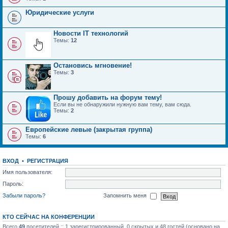
Юридические услуги
Новости IT технологий
Темы:
12
Остановись мгновение!
Темы:
3
Прошу добавить на форум тему!
Если вы не обнаружили нужную вам тему, вам сюда.
Темы:
2
Европейские левые (закрытая группа)
Темы:
6
ВХОД
•
РЕГИСТРАЦИЯ
Имя пользователя:
Пароль:
Забыли пароль?
Запомнить меня
КТО СЕЙЧАС НА КОНФЕРЕНЦИИ
Всего
49
посетителей :: 1 зарегистрированный, 0 скрытых и 48 гостей (основано на