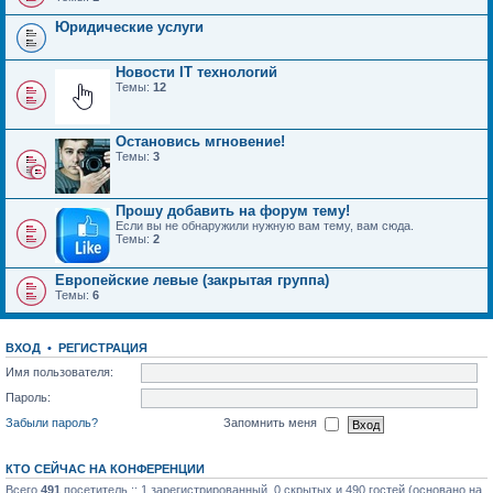
Юридические услуги
Новости IT технологий
Темы:
12
Остановись мгновение!
Темы:
3
Прошу добавить на форум тему!
Если вы не обнаружили нужную вам тему, вам сюда.
Темы:
2
Европейские левые (закрытая группа)
Темы:
6
ВХОД
•
РЕГИСТРАЦИЯ
Имя пользователя:
Пароль:
Забыли пароль?
Запомнить меня
КТО СЕЙЧАС НА КОНФЕРЕНЦИИ
Всего
491
посетитель :: 1 зарегистрированный, 0 скрытых и 490 гостей (основано на