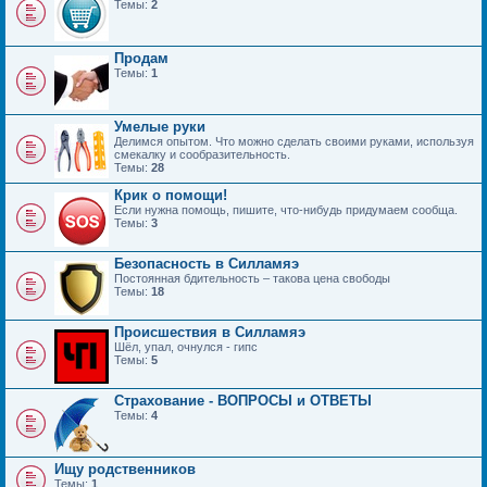
Темы:
2
Продам
Темы:
1
Умелые руки
Делимся опытом. Что можно сделать своими руками, используя
смекалку и сообразительность.
Темы:
28
Крик о помощи!
Если нужна помощь, пишите, что-нибудь придумаем сообща.
Темы:
3
Безопасность в Силламяэ
Постоянная бдительность – такова цена свободы
Темы:
18
Происшествия в Силламяэ
Шёл, упал, очнулся - гипс
Темы:
5
Страхование - ВОПРОСЫ и ОТВЕТЫ
Темы:
4
Ищу родственников
Темы:
1