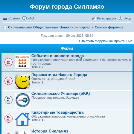
Форум города Силламяэ
Ссылки
FAQ
Регистрация
Вход
Силламяэский Общественный Новостной портал
Список форумов
Текущее время: 09 авг 2026, 08:39
Отметить форумы как прочтённые
Форум
События и новости города
Обсуждение новостей и событий Силламяэ. Общаются жители и
гости города.
Темы:
2
Перспективы Нашего Города
Оптимисты, объединяйтесь!
Темы:
2
Силламяэское Училище (SKK)
Прошлое, настоящее, будущее
Квартирные товарищества
Обсуждение вопросов коллективного хозяйства
Темы:
11
История Силламяэ