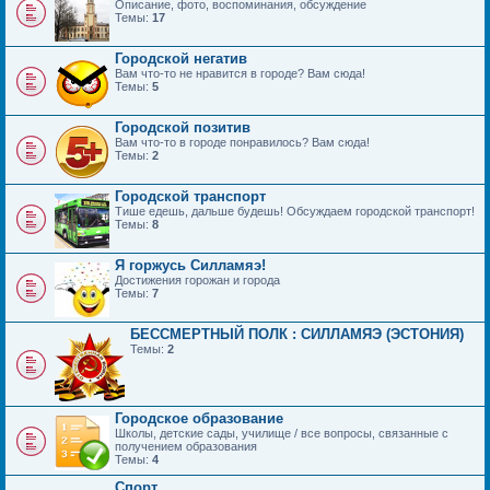
Описание, фото, воспоминания, обсуждение
Темы:
17
Городской негатив
Вам что-то не нравится в городе? Вам сюда!
Темы:
5
Городской позитив
Вам что-то в городе понравилось? Вам сюда!
Темы:
2
Городской транспорт
Тише едешь, дальше будешь! Обсуждаем городской транспорт!
Темы:
8
Я горжусь Силламяэ!
Достижения горожан и города
Темы:
7
БЕССМЕРТНЫЙ ПОЛК : СИЛЛАМЯЭ (ЭСТОНИЯ)
Темы:
2
Городское образование
Школы, детские сады, училище / все вопросы, связанные с
получением образования
Темы:
4
Спорт