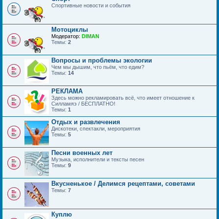
Спортивные новости и события
Мотоциклы
Модератор:
DIMAN
Темы:
2
Вопросы и проблемы экологии
Чем мы дышим, что пьём, что едим?
Темы:
14
РЕКЛАМА
Здесь можно рекламировать всё, что имеет отношение к
Силламяэ / БЕСПЛАТНО!
Темы:
1
Отдых и развлечения
Дискотеки, спектакли, мероприятия
Темы:
5
Песни военных лет
Музыка, исполнители и тексты песен
Темы:
9
Вкусненькое / Делимся рецептами, советами
Темы:
7
Куплю