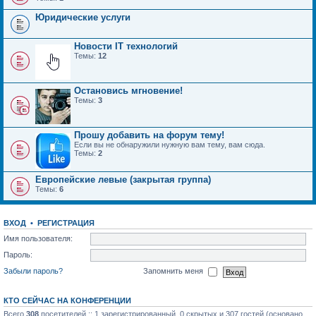
Юридические услуги
Новости IT технологий
Темы:
12
Остановись мгновение!
Темы:
3
Прошу добавить на форум тему!
Если вы не обнаружили нужную вам тему, вам сюда.
Темы:
2
Европейские левые (закрытая группа)
Темы:
6
ВХОД
•
РЕГИСТРАЦИЯ
Имя пользователя:
Пароль:
Забыли пароль?
Запомнить меня
КТО СЕЙЧАС НА КОНФЕРЕНЦИИ
Всего
308
посетителей :: 1 зарегистрированный, 0 скрытых и 307 гостей (основано