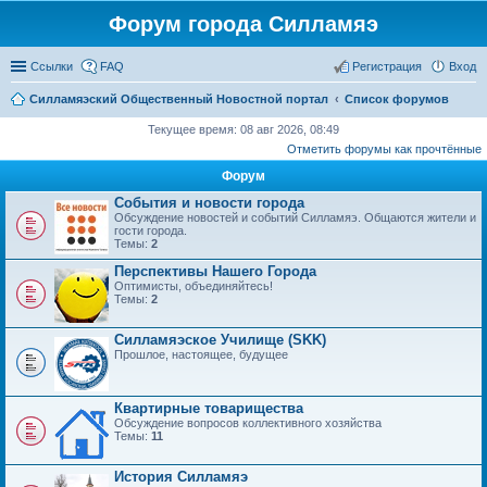
Форум города Силламяэ
Ссылки
FAQ
Регистрация
Вход
Силламяэский Общественный Новостной портал
Список форумов
Текущее время: 08 авг 2026, 08:49
Отметить форумы как прочтённые
Форум
События и новости города
Обсуждение новостей и событий Силламяэ. Общаются жители и
гости города.
Темы:
2
Перспективы Нашего Города
Оптимисты, объединяйтесь!
Темы:
2
Силламяэское Училище (SKK)
Прошлое, настоящее, будущее
Квартирные товарищества
Обсуждение вопросов коллективного хозяйства
Темы:
11
История Силламяэ