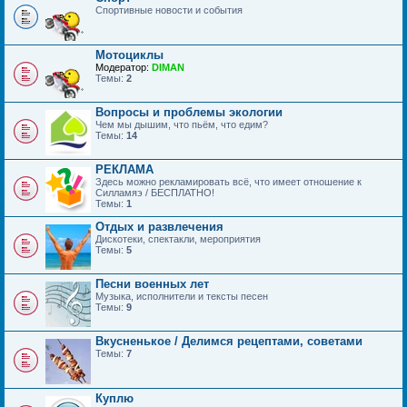
Спортивные новости и события
Мотоциклы
Модератор:
DIMAN
Темы:
2
Вопросы и проблемы экологии
Чем мы дышим, что пьём, что едим?
Темы:
14
РЕКЛАМА
Здесь можно рекламировать всё, что имеет отношение к
Силламяэ / БЕСПЛАТНО!
Темы:
1
Отдых и развлечения
Дискотеки, спектакли, мероприятия
Темы:
5
Песни военных лет
Музыка, исполнители и тексты песен
Темы:
9
Вкусненькое / Делимся рецептами, советами
Темы:
7
Куплю