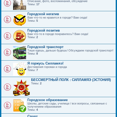
Описание, фото, воспоминания, обсуждение
Темы:
17
Городской негатив
Вам что-то не нравится в городе? Вам сюда!
Темы:
5
Городской позитив
Вам что-то в городе понравилось? Вам сюда!
Темы:
2
Городской транспорт
Тише едешь, дальше будешь! Обсуждаем городской транспорт!
Темы:
8
Я горжусь Силламяэ!
Достижения горожан и города
Темы:
7
БЕССМЕРТНЫЙ ПОЛК : СИЛЛАМЯЭ (ЭСТОНИЯ)
Темы:
2
Городское образование
Школы, детские сады, училище / все вопросы, связанные с
получением образования
Темы:
4
Спорт