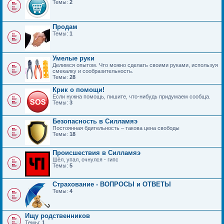
Темы:
2
Продам
Темы:
1
Умелые руки
Делимся опытом. Что можно сделать своими руками, используя
смекалку и сообразительность.
Темы:
28
Крик о помощи!
Если нужна помощь, пишите, что-нибудь придумаем сообща.
Темы:
3
Безопасность в Силламяэ
Постоянная бдительность – такова цена свободы
Темы:
18
Происшествия в Силламяэ
Шёл, упал, очнулся - гипс
Темы:
5
Страхование - ВОПРОСЫ и ОТВЕТЫ
Темы:
4
Ищу родственников
Темы:
1