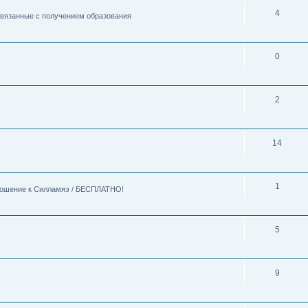
4
 связанные с получением образования
0
2
14
1
тношение к Силламяэ / БЕСПЛАТНО!
5
9