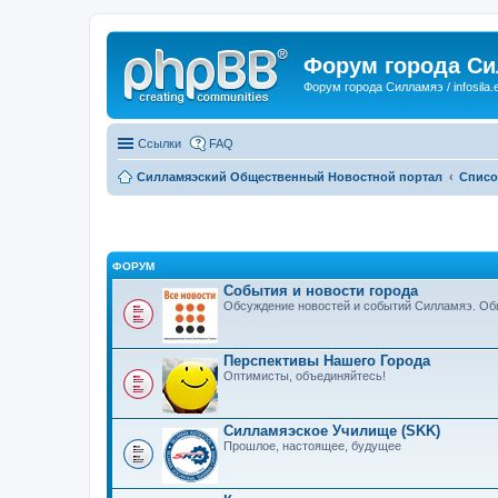
Форум города С
Форум города Силламяэ / infosila.
Ссылки
FAQ
Силламяэский Общественный Новостной портал
Списо
ФОРУМ
События и новости города
Обсуждение новостей и событий Силламяэ. Общ
Перспективы Нашего Города
Оптимисты, объединяйтесь!
Силламяэское Училище (SKK)
Прошлое, настоящее, будущее