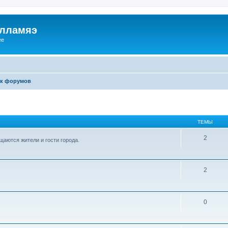
илламяэ
ee
к форумов
ТЕМЫ
2
аются жители и гости города.
2
0