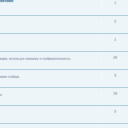
оветами
7
2
1
28
ками, используя смекалку и сообразительность.
3
умаем сообща.
18
ды
5