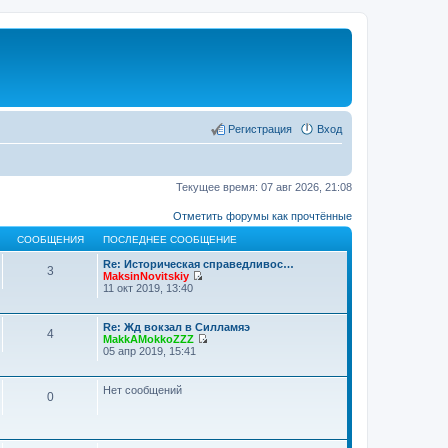
Регистрация
Вход
Текущее время: 07 авг 2026, 21:08
Отметить форумы как прочтённые
СООБЩЕНИЯ
ПОСЛЕДНЕЕ СООБЩЕНИЕ
Re: Историческая справедливос…
3
MaksinNovitskiy
П
11 окт 2019, 13:40
е
р
е
Re: Жд вокзал в Силламяэ
4
й
MakkAMokkoZZZ
т
П
05 апр 2019, 15:41
и
е
к
р
п
е
Нет сообщений
о
0
й
с
т
л
и
е
к
д
п