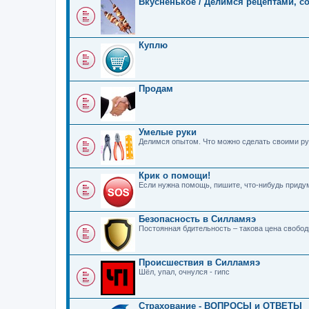
Вкусненькое / Делимся рецептами, с
Куплю
Продам
Умелые руки
Делимся опытом. Что можно сделать своими ру
Крик о помощи!
Если нужна помощь, пишите, что-нибудь прид
Безопасность в Силламяэ
Постоянная бдительность – такова цена свобо
Происшествия в Силламяэ
Шёл, упал, очнулся - гипс
Страхование - ВОПРОСЫ и ОТВЕТЫ