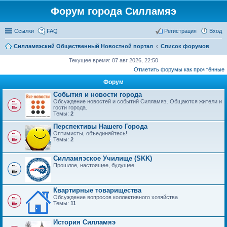
Форум города Силламяэ
Ссылки
FAQ
Регистрация
Вход
Силламяэский Общественный Новостной портал
Список форумов
Текущее время: 07 авг 2026, 22:50
Отметить форумы как прочтённые
Форум
События и новости города
Обсуждение новостей и событий Силламяэ. Общаются жители и
гости города.
Темы:
2
Перспективы Нашего Города
Оптимисты, объединяйтесь!
Темы:
2
Силламяэское Училище (SKK)
Прошлое, настоящее, будущее
Квартирные товарищества
Обсуждение вопросов коллективного хозяйства
Темы:
11
История Силламяэ