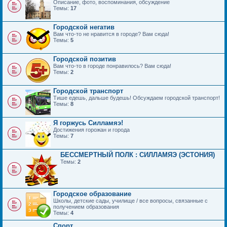
Описание, фото, воспоминания, обсуждение
Темы:
17
Городской негатив
Вам что-то не нравится в городе? Вам сюда!
Темы:
5
Городской позитив
Вам что-то в городе понравилось? Вам сюда!
Темы:
2
Городской транспорт
Тише едешь, дальше будешь! Обсуждаем городской транспорт!
Темы:
8
Я горжусь Силламяэ!
Достижения горожан и города
Темы:
7
БЕССМЕРТНЫЙ ПОЛК : СИЛЛАМЯЭ (ЭСТОНИЯ)
Темы:
2
Городское образование
Школы, детские сады, училище / все вопросы, связанные с
получением образования
Темы:
4
Спорт