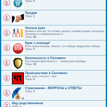
Темы:
2
Продам
Темы:
1
Умелые руки
Делимся опытом. Что можно сделать своими руками, используя
смекалку и сообразительность.
Темы:
28
Крик о помощи!
Если нужна помощь, пишите, что-нибудь придумаем сообща.
Темы:
3
Безопасность в Силламяэ
Постоянная бдительность – такова цена свободы
Темы:
18
Происшествия в Силламяэ
Шёл, упал, очнулся - гипс
Темы:
5
Страхование - ВОПРОСЫ и ОТВЕТЫ
Темы:
4
Ищу родственников
Темы:
1