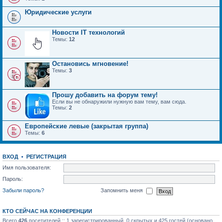
Юридические услуги
Новости IT технологий
Темы:
12
Остановись мгновение!
Темы:
3
Прошу добавить на форум тему!
Если вы не обнаружили нужную вам тему, вам сюда.
Темы:
2
Европейские левые (закрытая группа)
Темы:
6
ВХОД
•
РЕГИСТРАЦИЯ
Имя пользователя:
Пароль:
Забыли пароль?
Запомнить меня
КТО СЕЙЧАС НА КОНФЕРЕНЦИИ
Всего
426
посетителей :: 1 зарегистрированный, 0 скрытых и 425 гостей (основано