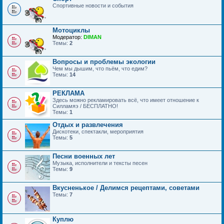
Спортивные новости и события
Мотоциклы
Модератор:
DIMAN
Темы:
2
Вопросы и проблемы экологии
Чем мы дышим, что пьём, что едим?
Темы:
14
РЕКЛАМА
Здесь можно рекламировать всё, что имеет отношение к
Силламяэ / БЕСПЛАТНО!
Темы:
1
Отдых и развлечения
Дискотеки, спектакли, мероприятия
Темы:
5
Песни военных лет
Музыка, исполнители и тексты песен
Темы:
9
Вкусненькое / Делимся рецептами, советами
Темы:
7
Куплю