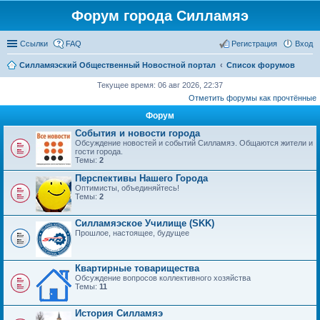
Форум города Силламяэ
Ссылки
FAQ
Регистрация
Вход
Силламяэский Общественный Новостной портал
Список форумов
Текущее время: 06 авг 2026, 22:37
Отметить форумы как прочтённые
Форум
События и новости города
Обсуждение новостей и событий Силламяэ. Общаются жители и
гости города.
Темы:
2
Перспективы Нашего Города
Оптимисты, объединяйтесь!
Темы:
2
Силламяэское Училище (SKK)
Прошлое, настоящее, будущее
Квартирные товарищества
Обсуждение вопросов коллективного хозяйства
Темы:
11
История Силламяэ