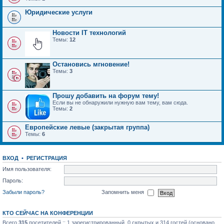
Юридические услуги
Новости IT технологий
Темы:
12
Остановись мгновение!
Темы:
3
Прошу добавить на форум тему!
Если вы не обнаружили нужную вам тему, вам сюда.
Темы:
2
Европейские левые (закрытая группа)
Темы:
6
ВХОД
•
РЕГИСТРАЦИЯ
Имя пользователя:
Пароль:
Забыли пароль?
Запомнить меня
КТО СЕЙЧАС НА КОНФЕРЕНЦИИ
Всего
315
посетителей :: 1 зарегистрированный, 0 скрытых и 314 гостей (основано