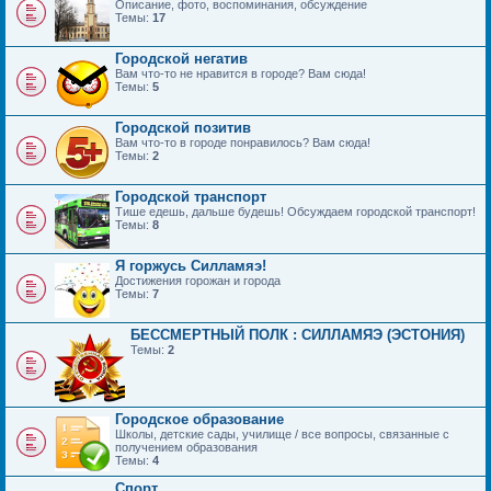
Описание, фото, воспоминания, обсуждение
Темы:
17
Городской негатив
Вам что-то не нравится в городе? Вам сюда!
Темы:
5
Городской позитив
Вам что-то в городе понравилось? Вам сюда!
Темы:
2
Городской транспорт
Тише едешь, дальше будешь! Обсуждаем городской транспорт!
Темы:
8
Я горжусь Силламяэ!
Достижения горожан и города
Темы:
7
БЕССМЕРТНЫЙ ПОЛК : СИЛЛАМЯЭ (ЭСТОНИЯ)
Темы:
2
Городское образование
Школы, детские сады, училище / все вопросы, связанные с
получением образования
Темы:
4
Спорт