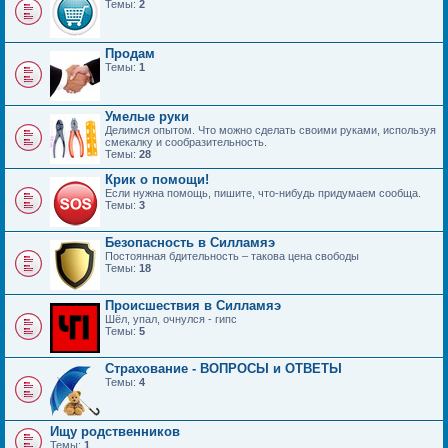
Темы:
2
Продам
Темы:
1
Умелые руки
Делимся опытом. Что можно сделать своими руками, используя
смекалку и сообразительность.
Темы:
28
Крик о помощи!
Если нужна помощь, пишите, что-нибудь придумаем сообща.
Темы:
3
Безопасность в Силламяэ
Постоянная бдительность – такова цена свободы
Темы:
18
Происшествия в Силламяэ
Шёл, упал, очнулся - гипс
Темы:
5
Страхование - ВОПРОСЫ и ОТВЕТЫ
Темы:
4
Ищу родственников
Темы:
1