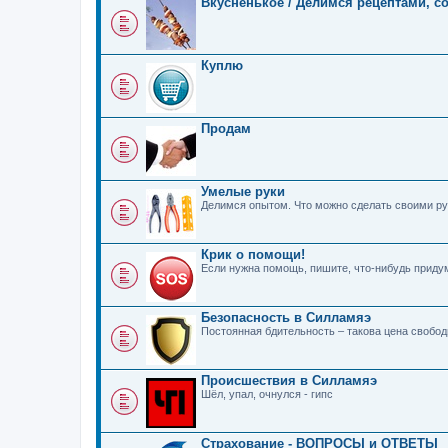
Вкусненькое / Делимся рецептами, с
Куплю
Продам
Умелые руки
Делимся опытом. Что можно сделать своими ру
Крик о помощи!
Если нужна помощь, пишите, что-нибудь прид
Безопасность в Силламяэ
Постоянная бдительность – такова цена свобо
Происшествия в Силламяэ
Шёл, упал, очнулся - гипс
Страхование - ВОПРОСЫ и ОТВЕТЫ