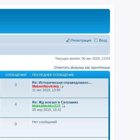
Регистрация
Вход
Текущее время: 06 авг 2026, 13:54
Отметить форумы как прочтённые
СООБЩЕНИЯ
ПОСЛЕДНЕЕ СООБЩЕНИЕ
Re: Историческая справедливос…
3
MaksinNovitskiy
П
11 окт 2019, 13:40
е
р
е
Re: Жд вокзал в Силламяэ
4
й
MakkAMokkoZZZ
т
П
05 апр 2019, 15:41
и
е
к
р
п
е
Нет сообщений
о
0
й
с
т
л
и
е
к
д
п