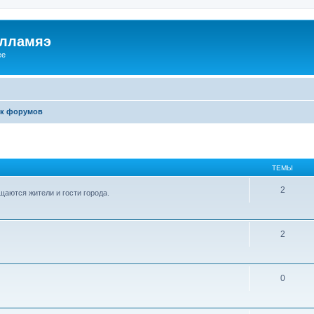
илламяэ
ee
к форумов
ТЕМЫ
2
аются жители и гости города.
2
0