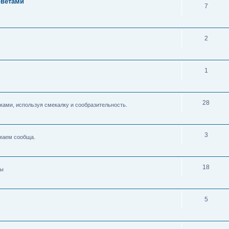
оветами
7
2
1
28
ками, используя смекалку и сообразительность.
3
умаем сообща.
18
ды
5