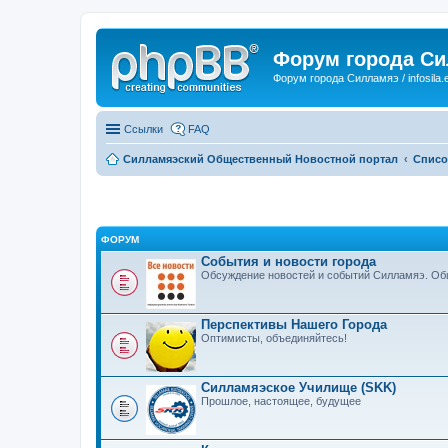
Форум города С
Форум города Силламяэ / infosila.
Ссылки
FAQ
Силламяэский Общественный Новостной портал
Списо
ФОРУМ
События и новости города
Обсуждение новостей и событий Силламяэ. Общ
Перспективы Нашего Города
Оптимисты, объединяйтесь!
Силламяэское Училище (SKK)
Прошлое, настоящее, будущее