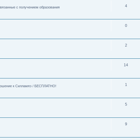
4
 связанные с получением образования
0
2
14
1
тношение к Силламяэ / БЕСПЛАТНО!
5
9