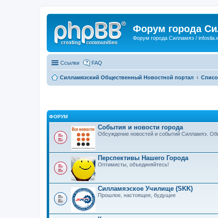
Форум города С
Форум города Силламяэ / infosila.
Ссылки
FAQ
Силламяэский Общественный Новостной портал
Списо
ФОРУМ
События и новости города
Обсуждение новостей и событий Силламяэ. Общ
Перспективы Нашего Города
Оптимисты, объединяйтесь!
Силламяэское Училище (SKK)
Прошлое, настоящее, будущее