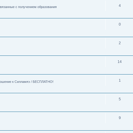
4
 связанные с получением образования
0
2
14
1
тношение к Силламяэ / БЕСПЛАТНО!
5
9