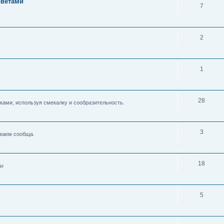
оветами
7
2
1
28
ками, используя смекалку и сообразительность.
3
умаем сообща.
18
ды
5