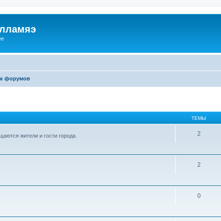
илламяэ
ee
к форумов
ТЕМЫ
2
аются жители и гости города.
2
0