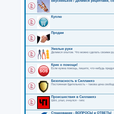
Вкусненькое / Делимся рецептами, с
Куплю
Продам
Умелые руки
Делимся опытом. Что можно сделать своими ру
Крик о помощи!
Если нужна помощь, пишите, что-нибудь прид
Безопасность в Силламяэ
Постоянная бдительность – такова цена свобо
Происшествия в Силламяэ
Шёл, упал, очнулся - гипс
Страхование - ВОПРОСЫ и ОТВЕТЫ