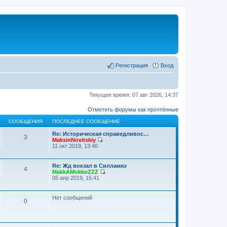
Регистрация
Вход
Текущее время: 07 авг 2026, 14:37
Отметить форумы как прочтённые
СООБЩЕНИЯ
ПОСЛЕДНЕЕ СООБЩЕНИЕ
Re: Историческая справедливос…
3
MaksinNovitskiy
П
11 окт 2019, 13:40
е
р
е
Re: Жд вокзал в Силламяэ
4
й
MakkAMokkoZZZ
т
П
05 апр 2019, 15:41
и
е
к
р
п
е
Нет сообщений
о
0
й
с
т
л
и
е
к
д
п