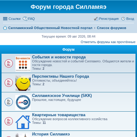
Форум города Силламяэ
Ссылки
FAQ
Регистрация
Вход
Силламяэский Общественный Новостной портал
Список форумов
Текущее время: 09 авг 2026, 08:44
Отметить форумы как прочтённые
Форум
События и новости города
Обсуждение новостей и событий Силламяэ. Общаются жители и
гости города.
Темы:
2
Перспективы Нашего Города
Оптимисты, объединяйтесь!
Темы:
2
Силламяэское Училище (SKK)
Прошлое, настоящее, будущее
Квартирные товарищества
Обсуждение вопросов коллективного хозяйства
Темы:
11
История Силламяэ