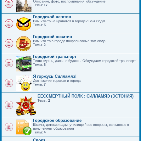
Описание, фото, воспоминания, обсуждение
Темы:
17
Городской негатив
Вам что-то не нравится в городе? Вам сюда!
Темы:
5
Городской позитив
Вам что-то в городе понравилось? Вам сюда!
Темы:
2
Городской транспорт
Тише едешь, дальше будешь! Обсуждаем городской транспорт!
Темы:
8
Я горжусь Силламяэ!
Достижения горожан и города
Темы:
7
БЕССМЕРТНЫЙ ПОЛК : СИЛЛАМЯЭ (ЭСТОНИЯ)
Темы:
2
Городское образование
Школы, детские сады, училище / все вопросы, связанные с
получением образования
Темы:
4
Спорт