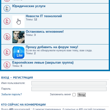
Юридические услуги
Новости IT технологий
Темы:
12
Остановись мгновение!
Темы:
3
Прошу добавить на форум тему!
Если вы не обнаружили нужную вам тему, вам сюда.
Темы:
2
Европейские левые (закрытая группа)
Темы:
6
ВХОД
•
РЕГИСТРАЦИЯ
Имя пользователя:
Пароль:
Забыли пароль?
Запомнить меня
КТО СЕЙЧАС НА КОНФЕРЕНЦИИ
Всего
485
посетителей :: 0 зарегистрированных, 0 скрытых и 485 гостей (основано