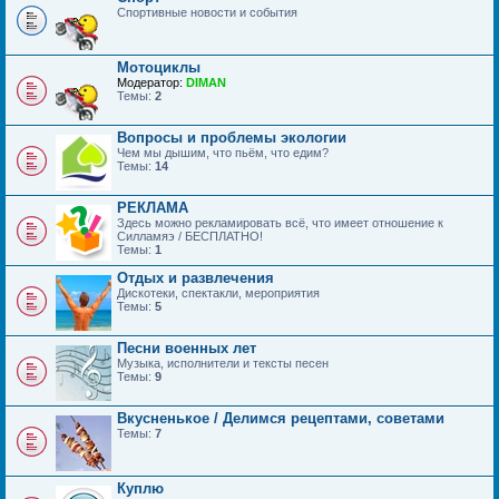
Спортивные новости и события
Мотоциклы
Модератор:
DIMAN
Темы:
2
Вопросы и проблемы экологии
Чем мы дышим, что пьём, что едим?
Темы:
14
РЕКЛАМА
Здесь можно рекламировать всё, что имеет отношение к
Силламяэ / БЕСПЛАТНО!
Темы:
1
Отдых и развлечения
Дискотеки, спектакли, мероприятия
Темы:
5
Песни военных лет
Музыка, исполнители и тексты песен
Темы:
9
Вкусненькое / Делимся рецептами, советами
Темы:
7
Куплю