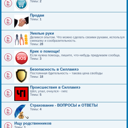
Темы:
2
Продам
Темы:
1
Умелые руки
Делимся опытом. Что можно сделать своими руками, используя
смекалку и сообразительность.
Темы:
28
Крик о помощи!
Если нужна помощь, пишите, что-нибудь придумаем сообща.
Темы:
3
Безопасность в Силламяэ
Постоянная бдительность – такова цена свободы
Темы:
18
Происшествия в Силламяэ
Шёл, упал, очнулся - гипс
Темы:
5
Страхование - ВОПРОСЫ и ОТВЕТЫ
Темы:
4
Ищу родственников
Темы:
1