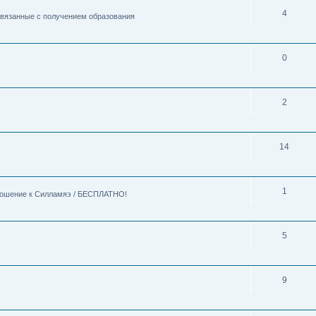
4
 связанные с получением образования
0
2
14
1
тношение к Силламяэ / БЕСПЛАТНО!
5
9