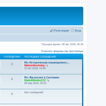
Регистрация
Вход
Текущее время: 08 авг 2026, 00:26
Отметить форумы как прочтённые
СООБЩЕНИЯ
ПОСЛЕДНЕЕ СООБЩЕНИЕ
Re: Историческая справедливос…
3
MaksinNovitskiy
П
11 окт 2019, 13:40
е
р
е
Re: Жд вокзал в Силламяэ
4
й
MakkAMokkoZZZ
т
П
05 апр 2019, 15:41
и
е
к
р
п
е
Нет сообщений
о
0
й
с
т
л
и
е
к
д
п