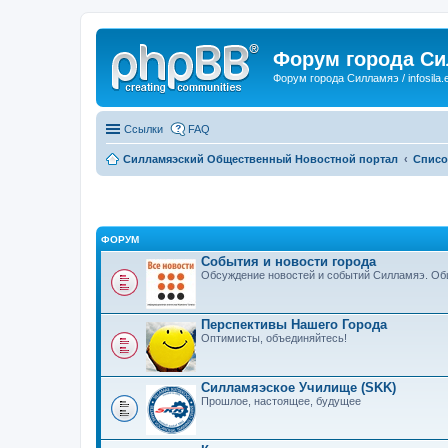
Форум города С
Форум города Силламяэ / infosila.
Ссылки
FAQ
Силламяэский Общественный Новостной портал
Списо
ФОРУМ
События и новости города
Обсуждение новостей и событий Силламяэ. Общ
Перспективы Нашего Города
Оптимисты, объединяйтесь!
Силламяэское Училище (SKK)
Прошлое, настоящее, будущее