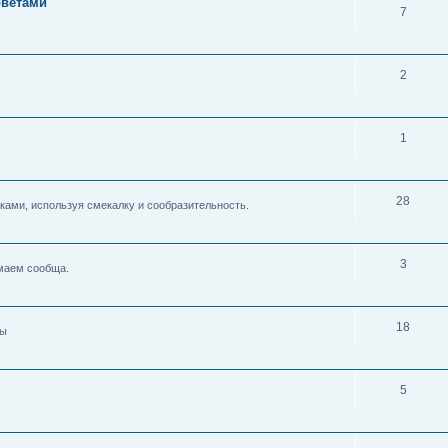
оветами
7
2
1
28
ками, используя смекалку и сообразительность.
3
умаем сообща.
18
ды
5