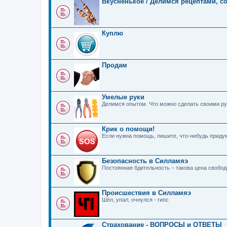
Вкусненькое / Делимся рецептами, с
Куплю
Продам
Умелые руки
Делимся опытом. Что можно сделать своими ру
Крик о помощи!
Если нужна помощь, пишите, что-нибудь прид
Безопасность в Силламяэ
Постоянная бдительность – такова цена свобо
Происшествия в Силламяэ
Шёл, упал, очнулся - гипс
Страхование - ВОПРОСЫ и ОТВЕТЫ