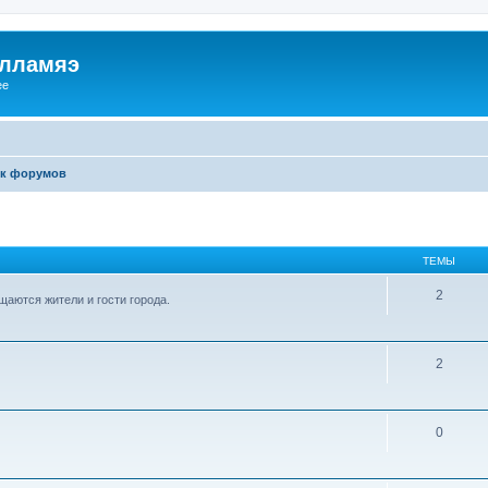
илламяэ
ee
к форумов
ТЕМЫ
2
аются жители и гости города.
2
0