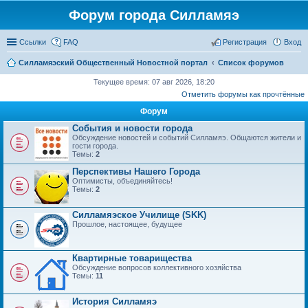
Форум города Силламяэ
Ссылки
FAQ
Регистрация
Вход
Силламяэский Общественный Новостной портал
Список форумов
Текущее время: 07 авг 2026, 18:20
Отметить форумы как прочтённые
Форум
События и новости города
Обсуждение новостей и событий Силламяэ. Общаются жители и
гости города.
Темы:
2
Перспективы Нашего Города
Оптимисты, объединяйтесь!
Темы:
2
Силламяэское Училище (SKK)
Прошлое, настоящее, будущее
Квартирные товарищества
Обсуждение вопросов коллективного хозяйства
Темы:
11
История Силламяэ