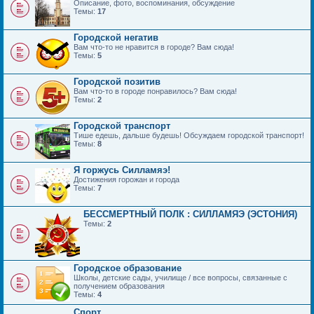
Описание, фото, воспоминания, обсуждение
Темы:
17
Городской негатив
Вам что-то не нравится в городе? Вам сюда!
Темы:
5
Городской позитив
Вам что-то в городе понравилось? Вам сюда!
Темы:
2
Городской транспорт
Тише едешь, дальше будешь! Обсуждаем городской транспорт!
Темы:
8
Я горжусь Силламяэ!
Достижения горожан и города
Темы:
7
БЕССМЕРТНЫЙ ПОЛК : СИЛЛАМЯЭ (ЭСТОНИЯ)
Темы:
2
Городское образование
Школы, детские сады, училище / все вопросы, связанные с
получением образования
Темы:
4
Спорт