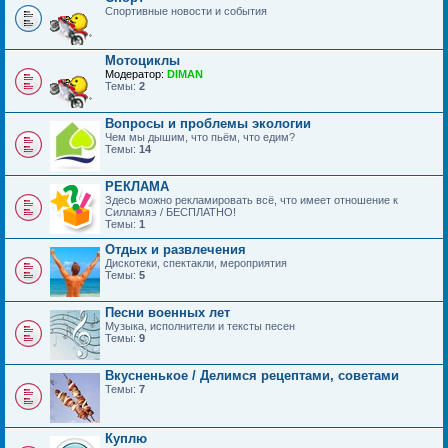
Спортивные новости и события
Мотоциклы
Модератор:
DIMAN
Темы:
2
Вопросы и проблемы экологии
Чем мы дышим, что пьём, что едим?
Темы:
14
РЕКЛАМА
Здесь можно рекламировать всё, что имеет отношение к
Силламяэ / БЕСПЛАТНО!
Темы:
1
Отдых и развлечения
Дискотеки, спектакли, мероприятия
Темы:
5
Песни военных лет
Музыка, исполнители и тексты песен
Темы:
9
Вкусненькое / Делимся рецептами, советами
Темы:
7
Куплю