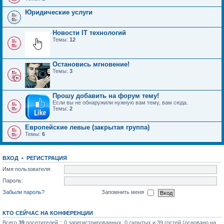
Юридические услуги
Новости IT технологий
Темы:
12
Остановись мгновение!
Темы:
3
Прошу добавить на форум тему!
Если вы не обнаружили нужную вам тему, вам сюда.
Темы:
2
Европейские левые (закрытая группа)
Темы:
6
ВХОД
•
РЕГИСТРАЦИЯ
Имя пользователя:
Пароль:
Забыли пароль?
Запомнить меня
КТО СЕЙЧАС НА КОНФЕРЕНЦИИ
Всего
39
посетителей :: 0 зарегистрированных, 0 скрытых и 39 гостей (основано на