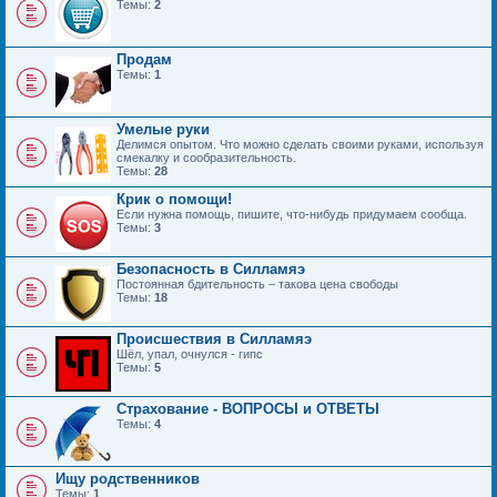
Темы:
2
Продам
Темы:
1
Умелые руки
Делимся опытом. Что можно сделать своими руками, используя
смекалку и сообразительность.
Темы:
28
Крик о помощи!
Если нужна помощь, пишите, что-нибудь придумаем сообща.
Темы:
3
Безопасность в Силламяэ
Постоянная бдительность – такова цена свободы
Темы:
18
Происшествия в Силламяэ
Шёл, упал, очнулся - гипс
Темы:
5
Страхование - ВОПРОСЫ и ОТВЕТЫ
Темы:
4
Ищу родственников
Темы:
1