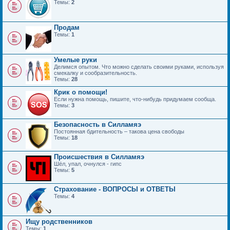
Темы:
2
Продам
Темы:
1
Умелые руки
Делимся опытом. Что можно сделать своими руками, используя
смекалку и сообразительность.
Темы:
28
Крик о помощи!
Если нужна помощь, пишите, что-нибудь придумаем сообща.
Темы:
3
Безопасность в Силламяэ
Постоянная бдительность – такова цена свободы
Темы:
18
Происшествия в Силламяэ
Шёл, упал, очнулся - гипс
Темы:
5
Страхование - ВОПРОСЫ и ОТВЕТЫ
Темы:
4
Ищу родственников
Темы:
1