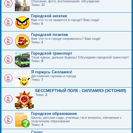
Описание, фото, воспоминания, обсуждение
Темы:
17
Городской негатив
Вам что-то не нравится в городе? Вам сюда!
Темы:
5
Городской позитив
Вам что-то в городе понравилось? Вам сюда!
Темы:
2
Городской транспорт
Тише едешь, дальше будешь! Обсуждаем городской транспорт!
Темы:
8
Я горжусь Силламяэ!
Достижения горожан и города
Темы:
7
БЕССМЕРТНЫЙ ПОЛК : СИЛЛАМЯЭ (ЭСТОНИЯ)
Темы:
2
Городское образование
Школы, детские сады, училище / все вопросы, связанные с
получением образования
Темы:
4
Спорт