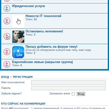
Юридические услуги
Новости IT технологий
Темы:
12
Остановись мгновение!
Темы:
3
Прошу добавить на форум тему!
Если вы не обнаружили нужную вам тему, вам сюда.
Темы:
2
Европейские левые (закрытая группа)
Темы:
6
ВХОД
•
РЕГИСТРАЦИЯ
Имя пользователя:
Пароль:
Забыли пароль?
Запомнить меня
КТО СЕЙЧАС НА КОНФЕРЕНЦИИ
Всего
402
посетителя :: 1 зарегистрированный, 0 скрытых и 401 гость (основано на