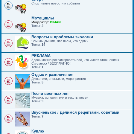
Спортивные новости и события
Мотоциклы
Модератор:
DIMAN
Темы:
2
Вопросы и проблемы экологии
Чем мы дышим, что пьём, что едим?
Темы:
14
РЕКЛАМА
Здесь можно рекламировать всё, что имеет отношение к
Силламяэ / БЕСПЛАТНО!
Темы:
1
Отдых и развлечения
Дискотеки, спектакли, мероприятия
Темы:
5
Песни военных лет
Музыка, исполнители и тексты песен
Темы:
9
Вкусненькое / Делимся рецептами, советами
Темы:
7
Куплю