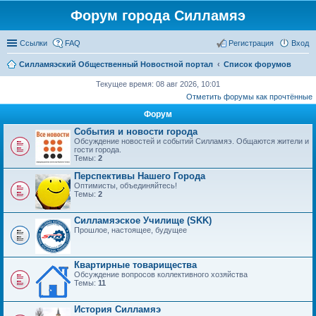
Форум города Силламяэ
Ссылки
FAQ
Регистрация
Вход
Силламяэский Общественный Новостной портал
Список форумов
Текущее время: 08 авг 2026, 10:01
Отметить форумы как прочтённые
Форум
События и новости города
Обсуждение новостей и событий Силламяэ. Общаются жители и
гости города.
Темы:
2
Перспективы Нашего Города
Оптимисты, объединяйтесь!
Темы:
2
Силламяэское Училище (SKK)
Прошлое, настоящее, будущее
Квартирные товарищества
Обсуждение вопросов коллективного хозяйства
Темы:
11
История Силламяэ