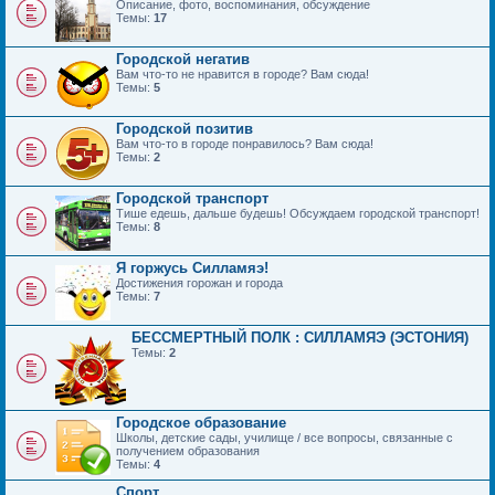
Описание, фото, воспоминания, обсуждение
Темы:
17
Городской негатив
Вам что-то не нравится в городе? Вам сюда!
Темы:
5
Городской позитив
Вам что-то в городе понравилось? Вам сюда!
Темы:
2
Городской транспорт
Тише едешь, дальше будешь! Обсуждаем городской транспорт!
Темы:
8
Я горжусь Силламяэ!
Достижения горожан и города
Темы:
7
БЕССМЕРТНЫЙ ПОЛК : СИЛЛАМЯЭ (ЭСТОНИЯ)
Темы:
2
Городское образование
Школы, детские сады, училище / все вопросы, связанные с
получением образования
Темы:
4
Спорт