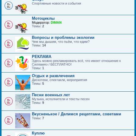
Спортивные новости и события
Мотоциклы
Модератор:
DIMAN
Темы:
2
Вопросы и проблемы экологии
Чем мы дышим, что пьём, что едим?
Темы:
14
РЕКЛАМА
Здесь можно рекламировать всё, что имеет отношение к
Силламяэ / БЕСПЛАТНО!
Темы:
1
Отдых и развлечения
Дискотеки, спектакли, мероприятия
Темы:
5
Песни военных лет
Музыка, исполнители и тексты песен
Темы:
9
Вкусненькое / Делимся рецептами, советами
Темы:
7
Куплю