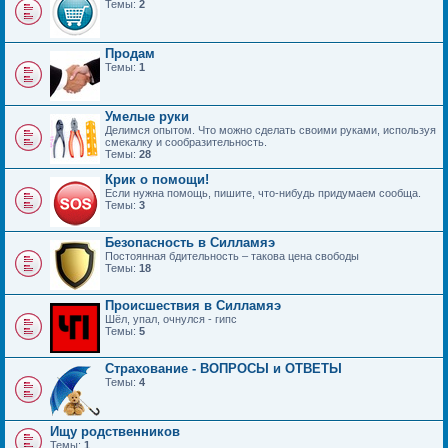
Темы:
2
Продам
Темы:
1
Умелые руки
Делимся опытом. Что можно сделать своими руками, используя
смекалку и сообразительность.
Темы:
28
Крик о помощи!
Если нужна помощь, пишите, что-нибудь придумаем сообща.
Темы:
3
Безопасность в Силламяэ
Постоянная бдительность – такова цена свободы
Темы:
18
Происшествия в Силламяэ
Шёл, упал, очнулся - гипс
Темы:
5
Страхование - ВОПРОСЫ и ОТВЕТЫ
Темы:
4
Ищу родственников
Темы:
1