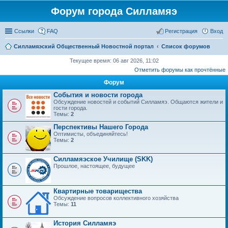
Форум города Силламяэ
Ссылки
FAQ
Регистрация
Вход
Силламяэский Общественный Новостной портал
Список форумов
Текущее время: 06 авг 2026, 11:02
Отметить форумы как прочтённые
Форум
События и новости города
Обсуждение новостей и событий Силламяэ. Общаются жители и
гости города.
Темы:
2
Перспективы Нашего Города
Оптимисты, объединяйтесь!
Темы:
2
Силламяэское Училище (SKK)
Прошлое, настоящее, будущее
Квартирные товарищества
Обсуждение вопросов коллективного хозяйства
Темы:
11
История Силламяэ