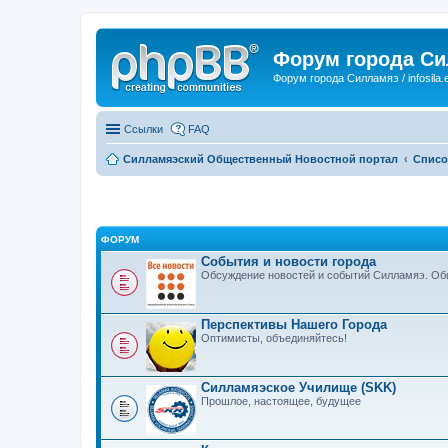
Форум города С
Форум города Силламяэ / infosila.
Ссылки
FAQ
Силламяэский Общественный Новостной портал
Списо
ФОРУМ
События и новости города
Обсуждение новостей и событий Силламяэ. Общ
Перспективы Нашего Города
Оптимисты, объединяйтесь!
Силламяэское Училище (SKK)
Прошлое, настоящее, будущее