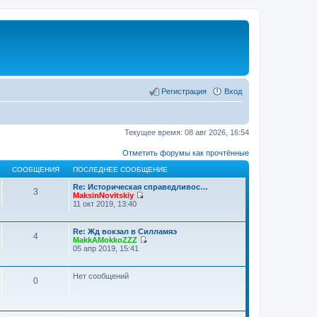
Регистрация
Вход
Текущее время: 08 авг 2026, 16:54
Отметить форумы как прочтённые
СООБЩЕНИЯ
ПОСЛЕДНЕЕ СООБЩЕНИЕ
Re: Историческая справедливос…
3
MaksinNovitskiy
П
11 окт 2019, 13:40
е
р
е
Re: Жд вокзал в Силламяэ
4
й
MakkAMokkoZZZ
т
П
05 апр 2019, 15:41
и
е
к
р
п
е
Нет сообщений
о
0
й
с
т
л
и
е
к
д
п