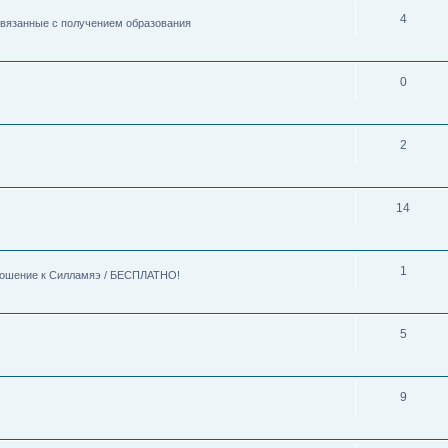
4
 связанные с получением образования
0
2
14
1
тношение к Силламяэ / БЕСПЛАТНО!
5
9