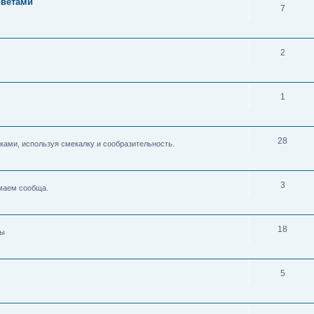
оветами
7
2
1
28
ками, используя смекалку и сообразительность.
3
умаем сообща.
18
ды
5