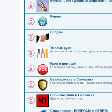
Вкусненькое / Делимся рецептами, с
Куплю
Продам
Умелые руки
Делимся опытом. Что можно сделать своими ру
Крик о помощи!
Если нужна помощь, пишите, что-нибудь прид
Безопасность в Силламяэ
Постоянная бдительность – такова цена свобо
Происшествия в Силламяэ
Шёл, упал, очнулся - гипс
Страхование - ВОПРОСЫ и ОТВЕТЫ