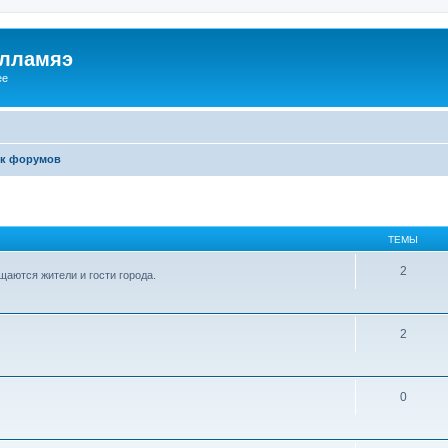
илламяэ
ee
к форумов
ТЕМЫ
2
аются жители и гости города.
2
0