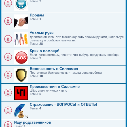
Темы:
2
Продам
Темы:
1
Умелые руки
Делимся опытом. Что можно сделать своими руками, используя
смекалку и сообразительность.
Темы:
28
Крик о помощи!
Если нужна помощь, пишите, что-нибудь придумаем сообща.
Темы:
3
Безопасность в Силламяэ
Постоянная бдительность – такова цена свободы
Темы:
18
Происшествия в Силламяэ
Шёл, упал, очнулся - гипс
Темы:
5
Страхование - ВОПРОСЫ и ОТВЕТЫ
Темы:
4
Ищу родственников
Темы:
1