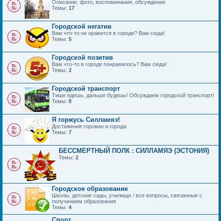
Описание, фото, воспоминания, обсуждение
Темы:
17
Городской негатив
Вам что-то не нравится в городе? Вам сюда!
Темы:
5
Городской позитив
Вам что-то в городе понравилось? Вам сюда!
Темы:
2
Городской транспорт
Тише едешь, дальше будешь! Обсуждаем городской транспорт!
Темы:
8
Я горжусь Силламяэ!
Достижения горожан и города
Темы:
7
БЕССМЕРТНЫЙ ПОЛК : СИЛЛАМЯЭ (ЭСТОНИЯ)
Темы:
2
Городское образование
Школы, детские сады, училище / все вопросы, связанные с
получением образования
Темы:
4
Спорт