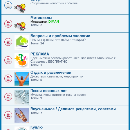
Спортивные новости и события
Мотоциклы
Модератор:
DIMAN
Темы:
2
Вопросы и проблемы экологии
Чем мы дышим, что пьём, что едим?
Темы:
14
РЕКЛАМА
Здесь можно рекламировать всё, что имеет отношение к
Силламяэ / БЕСПЛАТНО!
Темы:
1
Отдых и развлечения
Дискотеки, спектакли, мероприятия
Темы:
5
Песни военных лет
Музыка, исполнители и тексты песен
Темы:
9
Вкусненькое / Делимся рецептами, советами
Темы:
7
Куплю