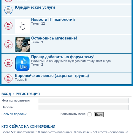
Юридические услуги
Новости IT технологий
Темы:
12
Остановись мгновение!
Темы:
3
Прошу добавить на форум тему!
Если вы не обнаружили нужную вам тему, вам сюда.
Темы:
2
Европейские левые (закрытая группа)
Темы:
6
ВХОД
•
РЕГИСТРАЦИЯ
Имя пользователя:
Пароль:
Забыли пароль?
Запомнить меня
КТО СЕЙЧАС НА КОНФЕРЕНЦИИ
Всего
533
посетителя :: 0 зарегистрированных, 0 скрытых и 533 гостя (основано на