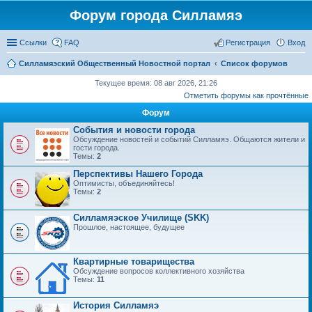
Форум города Силламяэ
Ссылки
FAQ
Регистрация
Вход
Силламяэский Общественный Новостной портал
Список форумов
Текущее время: 08 авг 2026, 21:26
Отметить форумы как прочтённые
Форум
События и новости города
Обсуждение новостей и событий Силламяэ. Общаются жители и
гости города.
Темы:
2
Перспективы Нашего Города
Оптимисты, объединяйтесь!
Темы:
2
Силламяэское Училище (SKK)
Прошлое, настоящее, будущее
Квартирные товарищества
Обсуждение вопросов коллективного хозяйства
Темы:
11
История Силламяэ