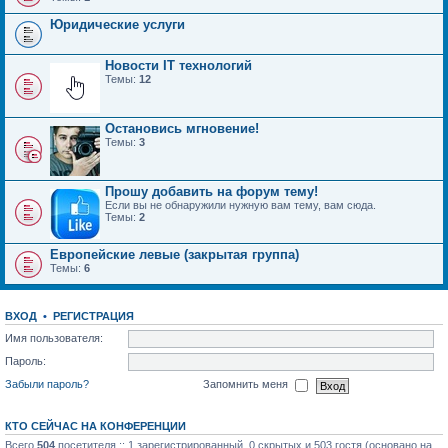
Юридические услуги
Новости IT технологий
Темы:
12
Остановись мгновение!
Темы:
3
Прошу добавить на форум тему!
Если вы не обнаружили нужную вам тему, вам сюда.
Темы:
2
Европейские левые (закрытая группа)
Темы:
6
ВХОД
•
РЕГИСТРАЦИЯ
Имя пользователя:
Пароль:
Забыли пароль?
Запомнить меня
КТО СЕЙЧАС НА КОНФЕРЕНЦИИ
Всего
504
посетителя :: 1 зарегистрированный, 0 скрытых и 503 гостя (основано на