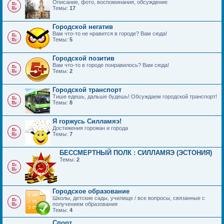
Описание, фото, воспоминания, обсуждение
Темы:
17
Городской негатив
Вам что-то не нравится в городе? Вам сюда!
Темы:
5
Городской позитив
Вам что-то в городе понравилось? Вам сюда!
Темы:
2
Городской транспорт
Тише едешь, дальше будешь! Обсуждаем городской транспорт!
Темы:
8
Я горжусь Силламяэ!
Достижения горожан и города
Темы:
7
БЕССМЕРТНЫЙ ПОЛК : СИЛЛАМЯЭ (ЭСТОНИЯ)
Темы:
2
Городское образование
Школы, детские сады, училище / все вопросы, связанные с
получением образования
Темы:
4
Спорт