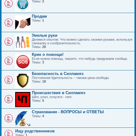
Темы:
2
Продам
Темы:
1
Умелые руки
Делимся опытом. Что можно сделать своими руками, используя
смекалку и сообразительность.
Темы:
28
Крик о помощи!
Если нужна помощь, пишите, что-нибудь придумаем сообща.
Темы:
3
Безопасность в Силламяэ
Постоянная бдительность – такова цена свободы
Темы:
18
Происшествия в Силламяэ
Шёл, упал, очнулся - гипс
Темы:
5
Страхование - ВОПРОСЫ и ОТВЕТЫ
Темы:
4
Ищу родственников
Темы:
1