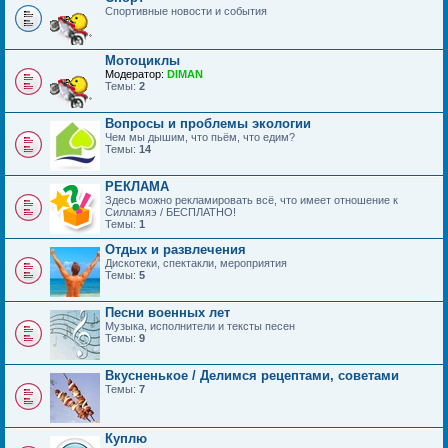
Спортивные новости и события
Мотоциклы
Модератор:
DIMAN
Темы:
2
Вопросы и проблемы экологии
Чем мы дышим, что пьём, что едим?
Темы:
14
РЕКЛАМА
Здесь можно рекламировать всё, что имеет отношение к
Силламяэ / БЕСПЛАТНО!
Темы:
1
Отдых и развлечения
Дискотеки, спектакли, мероприятия
Темы:
5
Песни военных лет
Музыка, исполнители и тексты песен
Темы:
9
Вкусненькое / Делимся рецептами, советами
Темы:
7
Куплю