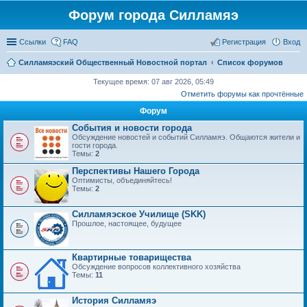
Форум города Силламяэ
Ссылки
FAQ
Регистрация
Вход
Силламяэский Общественный Новостной портал
Список форумов
Текущее время: 07 авг 2026, 05:49
Отметить форумы как прочтённые
Форум
События и новости города
Обсуждение новостей и событий Силламяэ. Общаются жители и
гости города.
Темы:
2
Перспективы Нашего Города
Оптимисты, объединяйтесь!
Темы:
2
Силламяэское Училище (SKK)
Прошлое, настоящее, будущее
Квартирные товарищества
Обсуждение вопросов коллективного хозяйства
Темы:
11
История Силламяэ