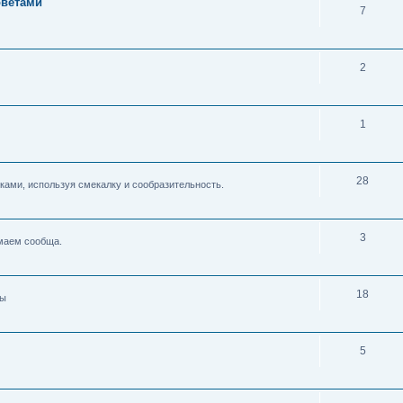
оветами
7
2
1
28
ками, используя смекалку и сообразительность.
3
умаем сообща.
18
ды
5