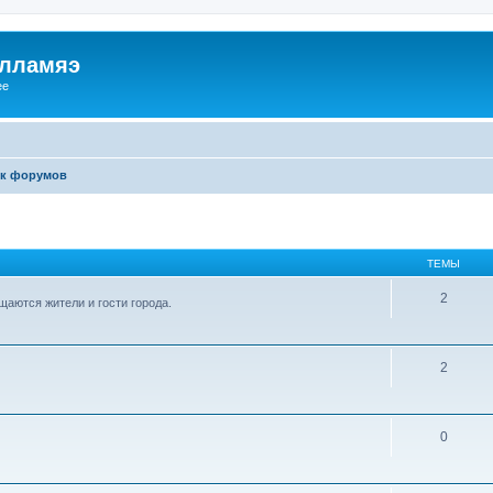
илламяэ
ee
к форумов
ТЕМЫ
2
аются жители и гости города.
2
0