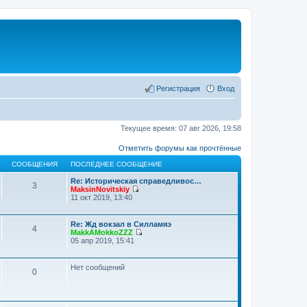
Регистрация
Вход
Текущее время: 07 авг 2026, 19:58
Отметить форумы как прочтённые
СООБЩЕНИЯ
ПОСЛЕДНЕЕ СООБЩЕНИЕ
Re: Историческая справедливос…
3
MaksinNovitskiy
П
11 окт 2019, 13:40
е
р
е
Re: Жд вокзал в Силламяэ
4
й
MakkAMokkoZZZ
т
П
05 апр 2019, 15:41
и
е
к
р
п
е
Нет сообщений
о
0
й
с
т
л
и
е
к
д
п