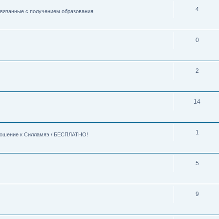
4
 связанные с получением образования
0
2
14
1
тношение к Силламяэ / БЕСПЛАТНО!
5
9