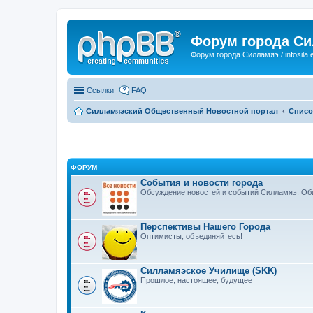
Форум города С
Форум города Силламяэ / infosila.
Ссылки
FAQ
Силламяэский Общественный Новостной портал
Списо
ФОРУМ
События и новости города
Обсуждение новостей и событий Силламяэ. Общ
Перспективы Нашего Города
Оптимисты, объединяйтесь!
Силламяэское Училище (SKK)
Прошлое, настоящее, будущее