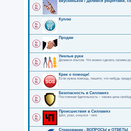
Вкусненькое / Делимся рецептами, с
Куплю
Продам
Умелые руки
Делимся опытом. Что можно сделать своими ру
Крик о помощи!
Если нужна помощь, пишите, что-нибудь прид
Безопасность в Силламяэ
Постоянная бдительность – такова цена свобо
Происшествия в Силламяэ
Шёл, упал, очнулся - гипс
Страхование - ВОПРОСЫ и ОТВЕТЫ