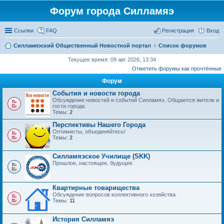
Форум города Силламяэ
Ссылки
FAQ
Регистрация
Вход
Силламяэский Общественный Новостной портал
Список форумов
Текущее время: 09 авг 2026, 13:34
Отметить форумы как прочтённые
Форум
События и новости города
Обсуждение новостей и событий Силламяэ. Общаются жители и
гости города.
Темы:
2
Перспективы Нашего Города
Оптимисты, объединяйтесь!
Темы:
2
Силламяэское Училище (SKK)
Прошлое, настоящее, будущее
Квартирные товарищества
Обсуждение вопросов коллективного хозяйства
Темы:
11
История Силламяэ