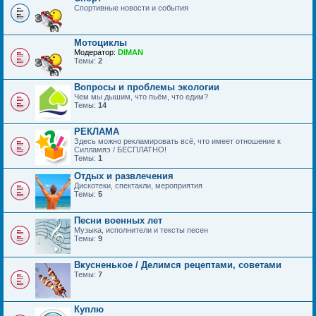
Спортивные новости и события
Мотоциклы
Модератор:
DIMAN
Темы:
2
Вопросы и проблемы экологии
Чем мы дышим, что пьём, что едим?
Темы:
14
РЕКЛАМА
Здесь можно рекламировать всё, что имеет отношение к
Силламяэ / БЕСПЛАТНО!
Темы:
1
Отдых и развлечения
Дискотеки, спектакли, мероприятия
Темы:
5
Песни военных лет
Музыка, исполнители и тексты песен
Темы:
9
Вкусненькое / Делимся рецептами, советами
Темы:
7
Куплю