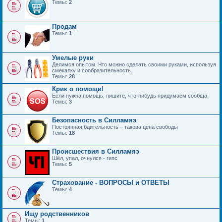
Темы:
2
Продам
Темы:
1
Умелые руки
Делимся опытом. Что можно сделать своими руками, используя
смекалку и сообразительность.
Темы:
28
Крик о помощи!
Если нужна помощь, пишите, что-нибудь придумаем сообща.
Темы:
3
Безопасность в Силламяэ
Постоянная бдительность – такова цена свободы
Темы:
18
Происшествия в Силламяэ
Шёл, упал, очнулся - гипс
Темы:
5
Страхование - ВОПРОСЫ и ОТВЕТЫ
Темы:
4
Ищу родственников
Темы:
1