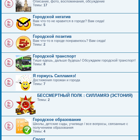
Описание, фото, воспоминания, обсуждение
Темы:
17
Городской негатив
Вам что-то не нравится в городе? Вам сюда!
Темы:
5
Городской позитив
Вам что-то в городе понравилось? Вам сюда!
Темы:
2
Городской транспорт
Тише едешь, дальше будешь! Обсуждаем городской транспорт!
Темы:
8
Я горжусь Силламяэ!
Достижения горожан и города
Темы:
7
БЕССМЕРТНЫЙ ПОЛК : СИЛЛАМЯЭ (ЭСТОНИЯ)
Темы:
2
Городское образование
Школы, детские сады, училище / все вопросы, связанные с
получением образования
Темы:
4
Спорт