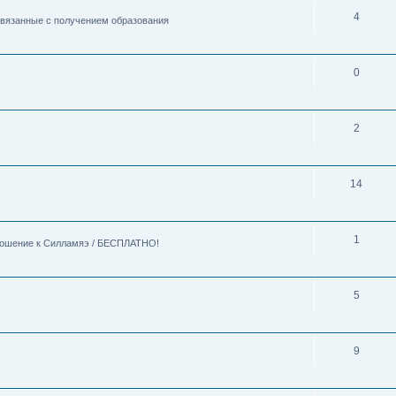
4
 связанные с получением образования
0
2
14
1
тношение к Силламяэ / БЕСПЛАТНО!
5
9