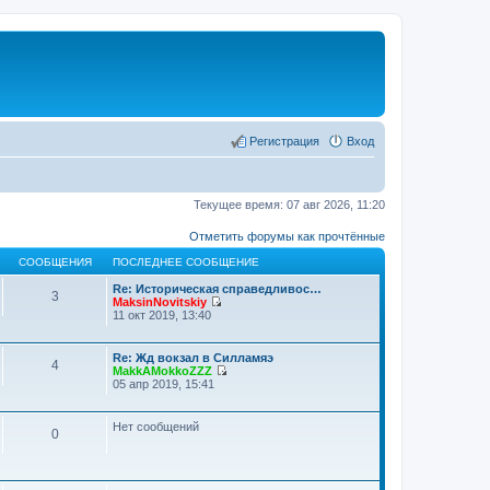
Регистрация
Вход
Текущее время: 07 авг 2026, 11:20
Отметить форумы как прочтённые
СООБЩЕНИЯ
ПОСЛЕДНЕЕ СООБЩЕНИЕ
Re: Историческая справедливос…
3
MaksinNovitskiy
П
11 окт 2019, 13:40
е
р
е
Re: Жд вокзал в Силламяэ
4
й
MakkAMokkoZZZ
т
П
05 апр 2019, 15:41
и
е
к
р
п
е
Нет сообщений
о
0
й
с
т
л
и
е
к
д
п