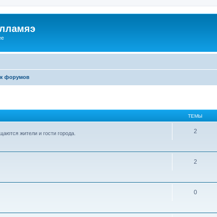
илламяэ
ee
к форумов
ТЕМЫ
2
аются жители и гости города.
2
0