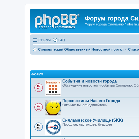
Форум города С
Форум города Силламяэ / infosila.
Ссылки
FAQ
Силламяэский Общественный Новостной портал
Списо
ФОРУМ
События и новости города
Обсуждение новостей и событий Силламяэ. Общ
Перспективы Нашего Города
Оптимисты, объединяйтесь!
Силламяэское Училище (SKK)
Прошлое, настоящее, будущее