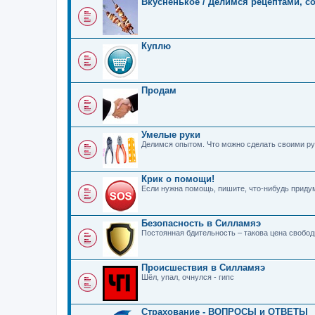
Вкусненькое / Делимся рецептами, с
Куплю
Продам
Умелые руки
Делимся опытом. Что можно сделать своими ру
Крик о помощи!
Если нужна помощь, пишите, что-нибудь прид
Безопасность в Силламяэ
Постоянная бдительность – такова цена свобо
Происшествия в Силламяэ
Шёл, упал, очнулся - гипс
Страхование - ВОПРОСЫ и ОТВЕТЫ