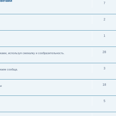
оветами
7
2
1
28
ками, используя смекалку и сообразительность.
3
умаем сообща.
18
ды
5