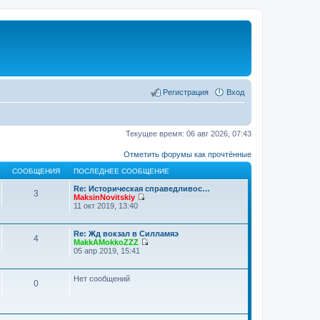
Регистрация
Вход
Текущее время: 06 авг 2026, 07:43
Отметить форумы как прочтённые
СООБЩЕНИЯ
ПОСЛЕДНЕЕ СООБЩЕНИЕ
Re: Историческая справедливос…
3
MaksinNovitskiy
П
11 окт 2019, 13:40
е
р
е
Re: Жд вокзал в Силламяэ
4
й
MakkAMokkoZZZ
т
П
05 апр 2019, 15:41
и
е
к
р
п
е
Нет сообщений
о
0
й
с
т
л
и
е
к
д
п