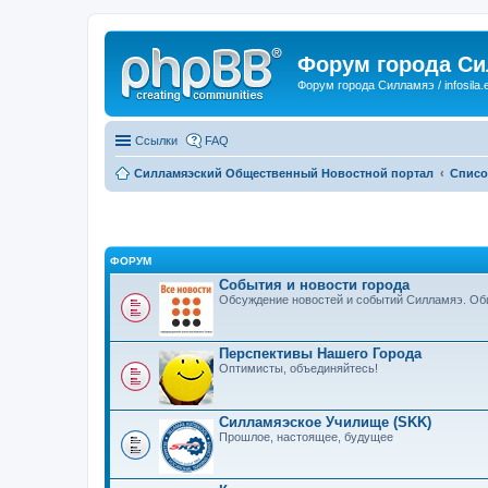
Форум города С
Форум города Силламяэ / infosila.
Ссылки
FAQ
Силламяэский Общественный Новостной портал
Списо
ФОРУМ
События и новости города
Обсуждение новостей и событий Силламяэ. Общ
Перспективы Нашего Города
Оптимисты, объединяйтесь!
Силламяэское Училище (SKK)
Прошлое, настоящее, будущее