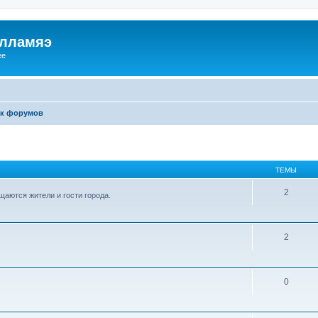
илламяэ
ee
к форумов
ТЕМЫ
2
аются жители и гости города.
2
0