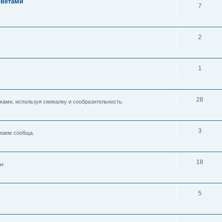
оветами
7
2
1
28
ками, используя смекалку и сообразительность.
3
умаем сообща.
18
ды
5