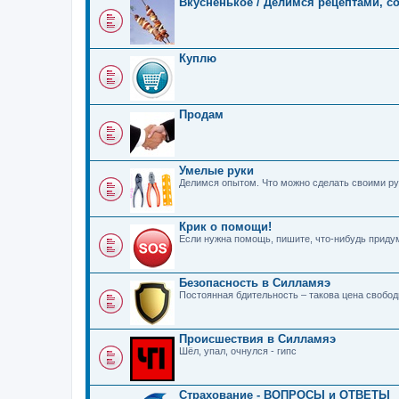
Вкусненькое / Делимся рецептами, с
Куплю
Продам
Умелые руки
Делимся опытом. Что можно сделать своими ру
Крик о помощи!
Если нужна помощь, пишите, что-нибудь прид
Безопасность в Силламяэ
Постоянная бдительность – такова цена свобо
Происшествия в Силламяэ
Шёл, упал, очнулся - гипс
Страхование - ВОПРОСЫ и ОТВЕТЫ