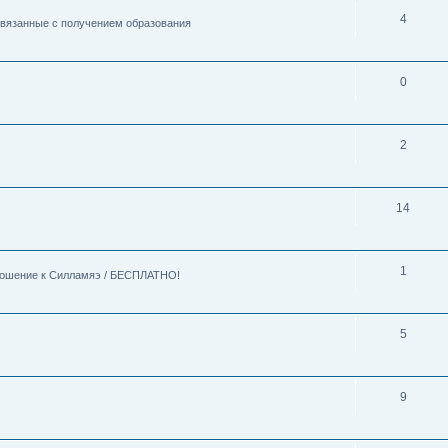
4
 связанные с получением образования
0
2
14
1
тношение к Силламяэ / БЕСПЛАТНО!
5
9