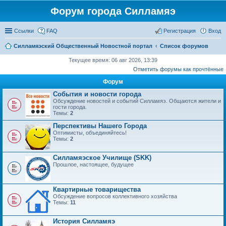
Форум города Силламяэ
Ссылки
FAQ
Регистрация
Вход
Силламяэский Общественный Новостной портал
Список форумов
Текущее время: 06 авг 2026, 13:39
Отметить форумы как прочтённые
Форум
События и новости города
Обсуждение новостей и событий Силламяэ. Общаются жители и
гости города.
Темы:
2
Перспективы Нашего Города
Оптимисты, объединяйтесь!
Темы:
2
Силламяэское Училище (SKK)
Прошлое, настоящее, будущее
Квартирные товарищества
Обсуждение вопросов коллективного хозяйства
Темы:
11
История Силламяэ