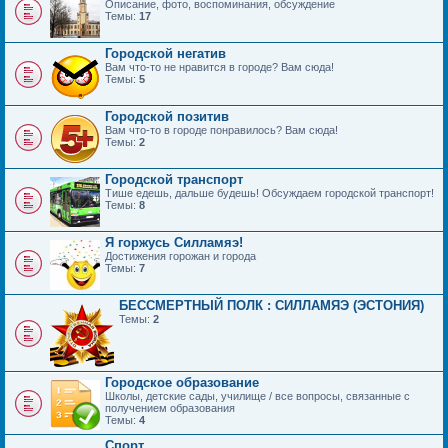
Описание, фото, воспоминания, обсуждение
Темы:
17
Городской негатив
Вам что-то не нравится в городе? Вам сюда!
Темы:
5
Городской позитив
Вам что-то в городе понравилось? Вам сюда!
Темы:
2
Городской транспорт
Тише едешь, дальше будешь! Обсуждаем городской транспорт!
Темы:
8
Я горжусь Силламяэ!
Достижения горожан и города
Темы:
7
БЕССМЕРТНЫЙ ПОЛК : СИЛЛАМЯЭ (ЭСТОНИЯ)
Темы:
2
Городское образование
Школы, детские сады, училище / все вопросы, связанные с
получением образования
Темы:
4
Спорт