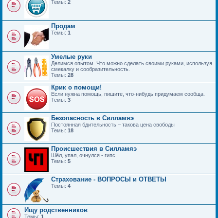
Темы:
2
Продам
Темы:
1
Умелые руки
Делимся опытом. Что можно сделать своими руками, используя
смекалку и сообразительность.
Темы:
28
Крик о помощи!
Если нужна помощь, пишите, что-нибудь придумаем сообща.
Темы:
3
Безопасность в Силламяэ
Постоянная бдительность – такова цена свободы
Темы:
18
Происшествия в Силламяэ
Шёл, упал, очнулся - гипс
Темы:
5
Страхование - ВОПРОСЫ и ОТВЕТЫ
Темы:
4
Ищу родственников
Темы:
1