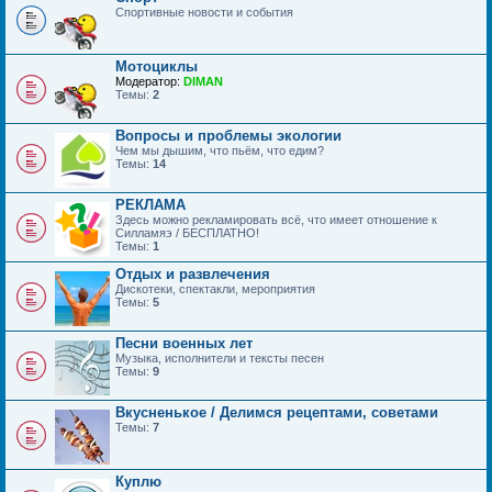
Спортивные новости и события
Мотоциклы
Модератор:
DIMAN
Темы:
2
Вопросы и проблемы экологии
Чем мы дышим, что пьём, что едим?
Темы:
14
РЕКЛАМА
Здесь можно рекламировать всё, что имеет отношение к
Силламяэ / БЕСПЛАТНО!
Темы:
1
Отдых и развлечения
Дискотеки, спектакли, мероприятия
Темы:
5
Песни военных лет
Музыка, исполнители и тексты песен
Темы:
9
Вкусненькое / Делимся рецептами, советами
Темы:
7
Куплю