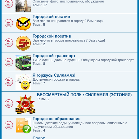
Описание, фото, воспоминания, обсуждение
Темы:
17
Городской негатив
Вам что-то не нравится в городе? Вам сюда!
Темы:
5
Городской позитив
Вам что-то в городе понравилось? Вам сюда!
Темы:
2
Городской транспорт
Тише едешь, дальше будешь! Обсуждаем городской транспорт!
Темы:
8
Я горжусь Силламяэ!
Достижения горожан и города
Темы:
7
БЕССМЕРТНЫЙ ПОЛК : СИЛЛАМЯЭ (ЭСТОНИЯ)
Темы:
2
Городское образование
Школы, детские сады, училище / все вопросы, связанные с
получением образования
Темы:
4
Спорт