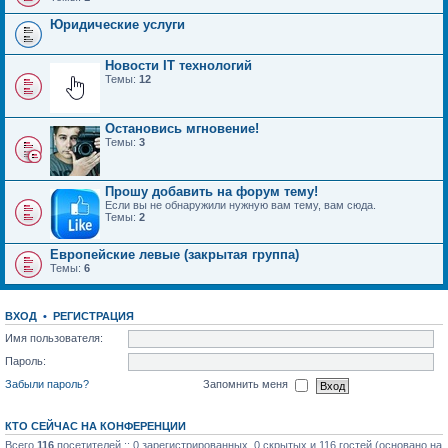
Юридические услуги
Новости IT технологий
Темы:
12
Остановись мгновение!
Темы:
3
Прошу добавить на форум тему!
Если вы не обнаружили нужную вам тему, вам сюда.
Темы:
2
Европейские левые (закрытая группа)
Темы:
6
ВХОД
•
РЕГИСТРАЦИЯ
Имя пользователя:
Пароль:
Забыли пароль?
Запомнить меня
КТО СЕЙЧАС НА КОНФЕРЕНЦИИ
Всего
116
посетителей :: 0 зарегистрированных, 0 скрытых и 116 гостей (основано на