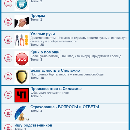
Темы:
2
Продам
Темы:
1
Умелые руки
Делимся опытом. Что можно сделать своими руками, используя
смекалку и сообразительность.
Темы:
28
Крик о помощи!
Если нужна помощь, пишите, что-нибудь придумаем сообща.
Темы:
3
Безопасность в Силламяэ
Постоянная бдительность – такова цена свободы
Темы:
18
Происшествия в Силламяэ
Шёл, упал, очнулся - гипс
Темы:
5
Страхование - ВОПРОСЫ и ОТВЕТЫ
Темы:
4
Ищу родственников
Темы:
1