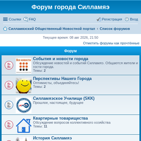
Форум города Силламяэ
Ссылки
FAQ
Регистрация
Вход
Силламяэский Общественный Новостной портал
Список форумов
Текущее время: 08 авг 2026, 21:50
Отметить форумы как прочтённые
Форум
События и новости города
Обсуждение новостей и событий Силламяэ. Общаются жители и
гости города.
Темы:
2
Перспективы Нашего Города
Оптимисты, объединяйтесь!
Темы:
2
Силламяэское Училище (SKK)
Прошлое, настоящее, будущее
Квартирные товарищества
Обсуждение вопросов коллективного хозяйства
Темы:
11
История Силламяэ