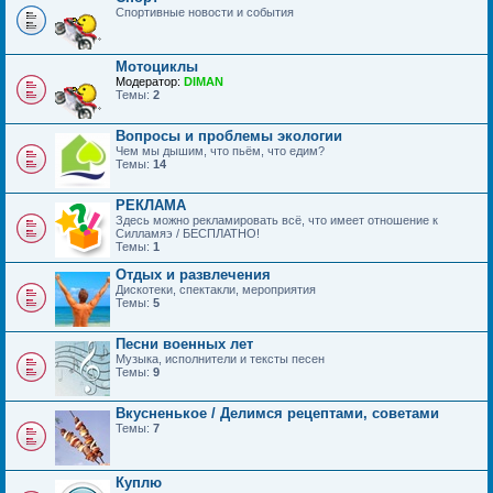
Спортивные новости и события
Мотоциклы
Модератор:
DIMAN
Темы:
2
Вопросы и проблемы экологии
Чем мы дышим, что пьём, что едим?
Темы:
14
РЕКЛАМА
Здесь можно рекламировать всё, что имеет отношение к
Силламяэ / БЕСПЛАТНО!
Темы:
1
Отдых и развлечения
Дискотеки, спектакли, мероприятия
Темы:
5
Песни военных лет
Музыка, исполнители и тексты песен
Темы:
9
Вкусненькое / Делимся рецептами, советами
Темы:
7
Куплю