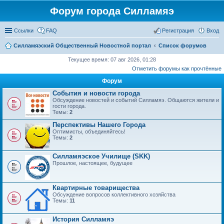
Форум города Силламяэ
Ссылки
FAQ
Регистрация
Вход
Силламяэский Общественный Новостной портал
Список форумов
Текущее время: 07 авг 2026, 01:28
Отметить форумы как прочтённые
Форум
События и новости города
Обсуждение новостей и событий Силламяэ. Общаются жители и
гости города.
Темы:
2
Перспективы Нашего Города
Оптимисты, объединяйтесь!
Темы:
2
Силламяэское Училище (SKK)
Прошлое, настоящее, будущее
Квартирные товарищества
Обсуждение вопросов коллективного хозяйства
Темы:
11
История Силламяэ