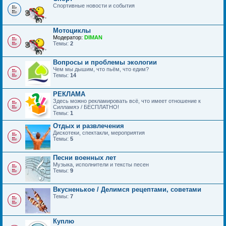
Спортивные новости и события
Мотоциклы
Модератор:
DIMAN
Темы:
2
Вопросы и проблемы экологии
Чем мы дышим, что пьём, что едим?
Темы:
14
РЕКЛАМА
Здесь можно рекламировать всё, что имеет отношение к
Силламяэ / БЕСПЛАТНО!
Темы:
1
Отдых и развлечения
Дискотеки, спектакли, мероприятия
Темы:
5
Песни военных лет
Музыка, исполнители и тексты песен
Темы:
9
Вкусненькое / Делимся рецептами, советами
Темы:
7
Куплю