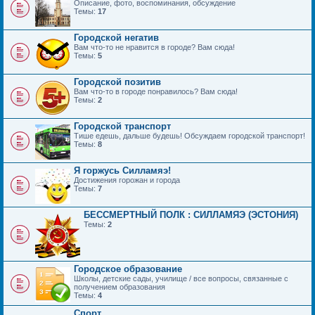
Описание, фото, воспоминания, обсуждение
Темы:
17
Городской негатив
Вам что-то не нравится в городе? Вам сюда!
Темы:
5
Городской позитив
Вам что-то в городе понравилось? Вам сюда!
Темы:
2
Городской транспорт
Тише едешь, дальше будешь! Обсуждаем городской транспорт!
Темы:
8
Я горжусь Силламяэ!
Достижения горожан и города
Темы:
7
БЕССМЕРТНЫЙ ПОЛК : СИЛЛАМЯЭ (ЭСТОНИЯ)
Темы:
2
Городское образование
Школы, детские сады, училище / все вопросы, связанные с
получением образования
Темы:
4
Спорт