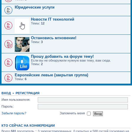
Юридические услуги
Новости IT технологий
Темы:
12
Остановись мгновение!
Темы:
3
Прошу добавить на форум тему!
Если вы не обнаружили нужную вам тему, вам сюда.
Темы:
2
Европейские левые (закрытая группа)
Темы:
6
ВХОД
•
РЕГИСТРАЦИЯ
Имя пользователя:
Пароль:
Забыли пароль?
Запомнить меня
КТО СЕЙЧАС НА КОНФЕРЕНЦИИ
Всего
591
посетитель :: 3 зарегистрированных, 0 скрытых и 588 гостей (основано на