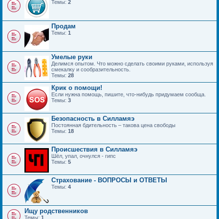
Темы:
2
Продам
Темы:
1
Умелые руки
Делимся опытом. Что можно сделать своими руками, используя
смекалку и сообразительность.
Темы:
28
Крик о помощи!
Если нужна помощь, пишите, что-нибудь придумаем сообща.
Темы:
3
Безопасность в Силламяэ
Постоянная бдительность – такова цена свободы
Темы:
18
Происшествия в Силламяэ
Шёл, упал, очнулся - гипс
Темы:
5
Страхование - ВОПРОСЫ и ОТВЕТЫ
Темы:
4
Ищу родственников
Темы:
1