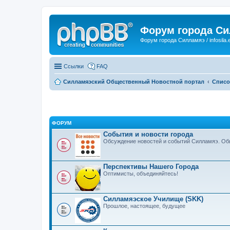
Форум города С
Форум города Силламяэ / infosila.
Ссылки
FAQ
Силламяэский Общественный Новостной портал
Списо
ФОРУМ
События и новости города
Обсуждение новостей и событий Силламяэ. Общ
Перспективы Нашего Города
Оптимисты, объединяйтесь!
Силламяэское Училище (SKK)
Прошлое, настоящее, будущее