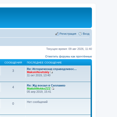
Регистрация
Вход
Текущее время: 09 авг 2026, 11:40
Отметить форумы как прочтённые
СООБЩЕНИЯ
ПОСЛЕДНЕЕ СООБЩЕНИЕ
Re: Историческая справедливос…
3
MaksinNovitskiy
П
11 окт 2019, 13:40
е
р
е
Re: Жд вокзал в Силламяэ
4
й
MakkAMokkoZZZ
т
П
05 апр 2019, 15:41
и
е
к
р
п
е
Нет сообщений
о
0
й
с
т
л
и
е
к
д
п