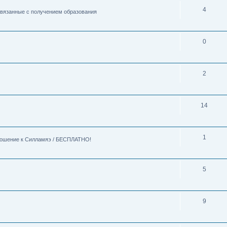
4
 связанные с получением образования
0
2
14
1
тношение к Силламяэ / БЕСПЛАТНО!
5
9