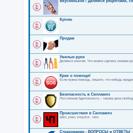
Вкусненькое / Делимся рецептами, с
Куплю
Продам
Умелые руки
Делимся опытом. Что можно сделать своими ру
Крик о помощи!
Если нужна помощь, пишите, что-нибудь прид
Безопасность в Силламяэ
Постоянная бдительность – такова цена свобо
Происшествия в Силламяэ
Шёл, упал, очнулся - гипс
Страхование - ВОПРОСЫ и ОТВЕТЫ