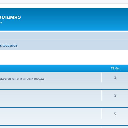
илламяэ
ee
к форумов
ТЕМЫ
2
аются жители и гости города.
2
0