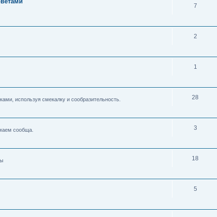
оветами
7
2
1
28
ками, используя смекалку и сообразительность.
3
умаем сообща.
18
ды
5