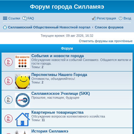
Форум города Силламяэ
Ссылки
FAQ
Регистрация
Вход
Силламяэский Общественный Новостной портал
Список форумов
Текущее время: 09 авг 2026, 16:32
Отметить форумы как прочтённые
Форум
События и новости города
Обсуждение новостей и событий Силламяэ. Общаются жители и
гости города.
Темы:
2
Перспективы Нашего Города
Оптимисты, объединяйтесь!
Темы:
2
Силламяэское Училище (SKK)
Прошлое, настоящее, будущее
Квартирные товарищества
Обсуждение вопросов коллективного хозяйства
Темы:
11
История Силламяэ