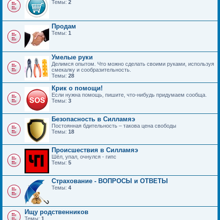
Темы:
2
Продам
Темы:
1
Умелые руки
Делимся опытом. Что можно сделать своими руками, используя
смекалку и сообразительность.
Темы:
28
Крик о помощи!
Если нужна помощь, пишите, что-нибудь придумаем сообща.
Темы:
3
Безопасность в Силламяэ
Постоянная бдительность – такова цена свободы
Темы:
18
Происшествия в Силламяэ
Шёл, упал, очнулся - гипс
Темы:
5
Страхование - ВОПРОСЫ и ОТВЕТЫ
Темы:
4
Ищу родственников
Темы:
1