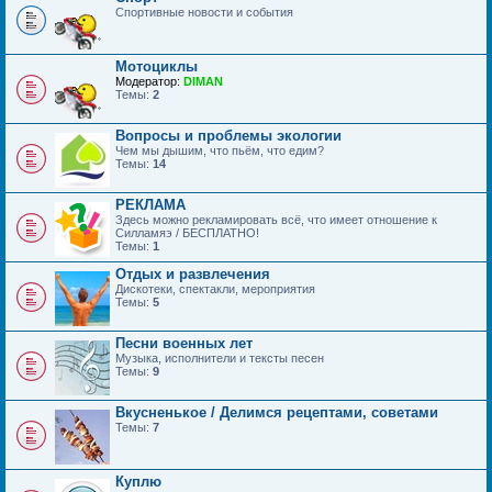
Спортивные новости и события
Мотоциклы
Модератор:
DIMAN
Темы:
2
Вопросы и проблемы экологии
Чем мы дышим, что пьём, что едим?
Темы:
14
РЕКЛАМА
Здесь можно рекламировать всё, что имеет отношение к
Силламяэ / БЕСПЛАТНО!
Темы:
1
Отдых и развлечения
Дискотеки, спектакли, мероприятия
Темы:
5
Песни военных лет
Музыка, исполнители и тексты песен
Темы:
9
Вкусненькое / Делимся рецептами, советами
Темы:
7
Куплю