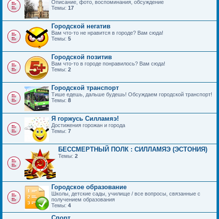
Описание, фото, воспоминания, обсуждение
Темы:
17
Городской негатив
Вам что-то не нравится в городе? Вам сюда!
Темы:
5
Городской позитив
Вам что-то в городе понравилось? Вам сюда!
Темы:
2
Городской транспорт
Тише едешь, дальше будешь! Обсуждаем городской транспорт!
Темы:
8
Я горжусь Силламяэ!
Достижения горожан и города
Темы:
7
БЕССМЕРТНЫЙ ПОЛК : СИЛЛАМЯЭ (ЭСТОНИЯ)
Темы:
2
Городское образование
Школы, детские сады, училище / все вопросы, связанные с
получением образования
Темы:
4
Спорт