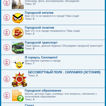
Описание, фото, воспоминания, обсуждение
Темы:
17
Городской негатив
Вам что-то не нравится в городе? Вам сюда!
Темы:
5
Городской позитив
Вам что-то в городе понравилось? Вам сюда!
Темы:
2
Городской транспорт
Тише едешь, дальше будешь! Обсуждаем городской транспорт!
Темы:
8
Я горжусь Силламяэ!
Достижения горожан и города
Темы:
7
БЕССМЕРТНЫЙ ПОЛК : СИЛЛАМЯЭ (ЭСТОНИЯ)
Темы:
2
Городское образование
Школы, детские сады, училище / все вопросы, связанные с
получением образования
Темы:
4
Спорт