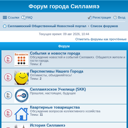
Форум города Силламяэ
Ссылки
FAQ
Регистрация
Вход
Силламяэский Общественный Новостной портал
Список форумов
Текущее время: 09 авг 2026, 10:44
Отметить форумы как прочтённые
Форум
События и новости города
Обсуждение новостей и событий Силламяэ. Общаются жители и
гости города.
Темы:
2
Перспективы Нашего Города
Оптимисты, объединяйтесь!
Темы:
2
Силламяэское Училище (SKK)
Прошлое, настоящее, будущее
Квартирные товарищества
Обсуждение вопросов коллективного хозяйства
Темы:
11
История Силламяэ