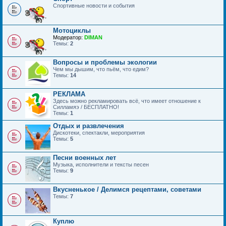
Спортивные новости и события
Мотоциклы
Модератор:
DIMAN
Темы:
2
Вопросы и проблемы экологии
Чем мы дышим, что пьём, что едим?
Темы:
14
РЕКЛАМА
Здесь можно рекламировать всё, что имеет отношение к
Силламяэ / БЕСПЛАТНО!
Темы:
1
Отдых и развлечения
Дискотеки, спектакли, мероприятия
Темы:
5
Песни военных лет
Музыка, исполнители и тексты песен
Темы:
9
Вкусненькое / Делимся рецептами, советами
Темы:
7
Куплю