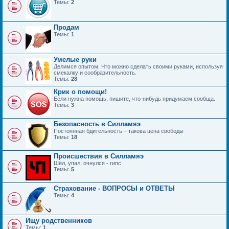
Темы:
2
Продам
Темы:
1
Умелые руки
Делимся опытом. Что можно сделать своими руками, используя
смекалку и сообразительность.
Темы:
28
Крик о помощи!
Если нужна помощь, пишите, что-нибудь придумаем сообща.
Темы:
3
Безопасность в Силламяэ
Постоянная бдительность – такова цена свободы
Темы:
18
Происшествия в Силламяэ
Шёл, упал, очнулся - гипс
Темы:
5
Страхование - ВОПРОСЫ и ОТВЕТЫ
Темы:
4
Ищу родственников
Темы:
1