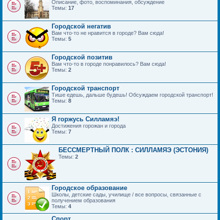
Описание, фото, воспоминания, обсуждение
Темы:
17
Городской негатив
Вам что-то не нравится в городе? Вам сюда!
Темы:
5
Городской позитив
Вам что-то в городе понравилось? Вам сюда!
Темы:
2
Городской транспорт
Тише едешь, дальше будешь! Обсуждаем городской транспорт!
Темы:
8
Я горжусь Силламяэ!
Достижения горожан и города
Темы:
7
БЕССМЕРТНЫЙ ПОЛК : СИЛЛАМЯЭ (ЭСТОНИЯ)
Темы:
2
Городское образование
Школы, детские сады, училище / все вопросы, связанные с
получением образования
Темы:
4
Спорт