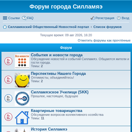
Форум города Силламяэ
Ссылки
FAQ
Регистрация
Вход
Силламяэский Общественный Новостной портал
Список форумов
Текущее время: 09 авг 2026, 16:20
Отметить форумы как прочтённые
Форум
События и новости города
Обсуждение новостей и событий Силламяэ. Общаются жители и
гости города.
Темы:
2
Перспективы Нашего Города
Оптимисты, объединяйтесь!
Темы:
2
Силламяэское Училище (SKK)
Прошлое, настоящее, будущее
Квартирные товарищества
Обсуждение вопросов коллективного хозяйства
Темы:
11
История Силламяэ