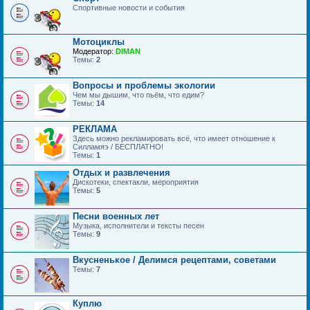
Спортивные новости и события
Мотоциклы
Модератор:
DIMAN
Темы:
2
Вопросы и проблемы экологии
Чем мы дышим, что пьём, что едим?
Темы:
14
РЕКЛАМА
Здесь можно рекламировать всё, что имеет отношение к
Силламяэ / БЕСПЛАТНО!
Темы:
1
Отдых и развлечения
Дискотеки, спектакли, мероприятия
Темы:
5
Песни военных лет
Музыка, исполнители и тексты песен
Темы:
9
Вкусненькое / Делимся рецептами, советами
Темы:
7
Куплю