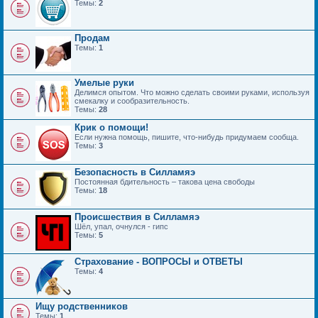
Темы:
2
Продам
Темы:
1
Умелые руки
Делимся опытом. Что можно сделать своими руками, используя
смекалку и сообразительность.
Темы:
28
Крик о помощи!
Если нужна помощь, пишите, что-нибудь придумаем сообща.
Темы:
3
Безопасность в Силламяэ
Постоянная бдительность – такова цена свободы
Темы:
18
Происшествия в Силламяэ
Шёл, упал, очнулся - гипс
Темы:
5
Страхование - ВОПРОСЫ и ОТВЕТЫ
Темы:
4
Ищу родственников
Темы:
1