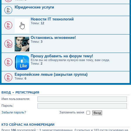
Юридические услуги
Новости IT технологий
Темы:
12
Остановись мгновение!
Темы:
3
Прошу добавить на форум тему!
Если вы не обнаружили нужную вам тему, вам сюда.
Темы:
2
Европейские левые (закрытая группа)
Темы:
6
ВХОД
•
РЕГИСТРАЦИЯ
Имя пользователя:
Пароль:
Забыли пароль?
Запомнить меня
КТО СЕЙЧАС НА КОНФЕРЕНЦИИ
Всего
186
посетителей :: 3 зарегистрированных, 0 скрытых и 183 гостя (основано на