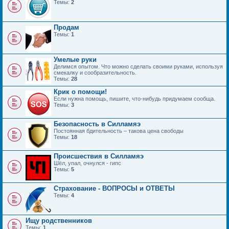
Темы:
2
Продам
Темы:
1
Умелые руки
Делимся опытом. Что можно сделать своими руками, используя
смекалку и сообразительность.
Темы:
28
Крик о помощи!
Если нужна помощь, пишите, что-нибудь придумаем сообща.
Темы:
3
Безопасность в Силламяэ
Постоянная бдительность – такова цена свободы
Темы:
18
Происшествия в Силламяэ
Шёл, упал, очнулся - гипс
Темы:
5
Страхование - ВОПРОСЫ и ОТВЕТЫ
Темы:
4
Ищу родственников
Темы:
1