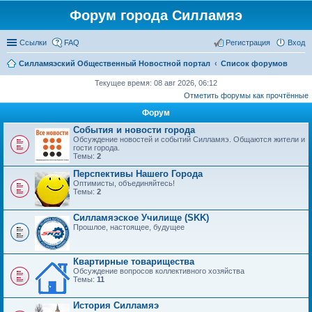
Форум города Силламяэ
Ссылки
FAQ
Регистрация
Вход
Силламяэский Общественный Новостной портал
Список форумов
Текущее время: 08 авг 2026, 06:12
Отметить форумы как прочтённые
Форум
События и новости города
Обсуждение новостей и событий Силламяэ. Общаются жители и
гости города.
Темы:
2
Перспективы Нашего Города
Оптимисты, объединяйтесь!
Темы:
2
Силламяэское Училище (SKK)
Прошлое, настоящее, будущее
Квартирные товарищества
Обсуждение вопросов коллективного хозяйства
Темы:
11
История Силламяэ