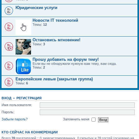
Юридические услуги
Новости IT технологий
Темы:
12
Остановись мгновение!
Темы:
3
Прошу добавить на форум тему!
Если вы не обнаружили нужную вам тему, вам сюда.
Темы:
2
Европейские левые (закрытая группа)
Темы:
6
ВХОД
•
РЕГИСТРАЦИЯ
Имя пользователя:
Пароль:
Забыли пароль?
Запомнить меня
КТО СЕЙЧАС НА КОНФЕРЕНЦИИ
Всего
39
посетителей :: 0 зарегистрированных, 0 скрытых и 39 гостей (основано на