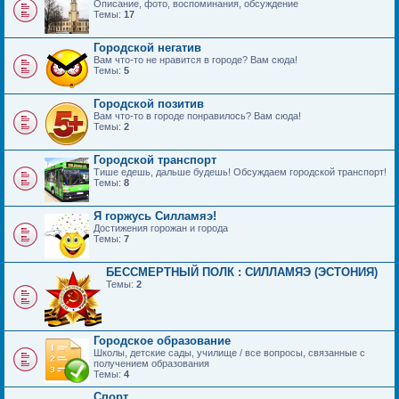
Описание, фото, воспоминания, обсуждение
Темы:
17
Городской негатив
Вам что-то не нравится в городе? Вам сюда!
Темы:
5
Городской позитив
Вам что-то в городе понравилось? Вам сюда!
Темы:
2
Городской транспорт
Тише едешь, дальше будешь! Обсуждаем городской транспорт!
Темы:
8
Я горжусь Силламяэ!
Достижения горожан и города
Темы:
7
БЕССМЕРТНЫЙ ПОЛК : СИЛЛАМЯЭ (ЭСТОНИЯ)
Темы:
2
Городское образование
Школы, детские сады, училище / все вопросы, связанные с
получением образования
Темы:
4
Спорт