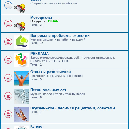
Спортивные новости и события
Мотоциклы
Модератор:
DIMAN
Темы:
2
Вопросы и проблемы экологии
Чем мы дышим, что пьём, что едим?
Темы:
14
РЕКЛАМА
Здесь можно рекламировать всё, что имеет отношение к
Силламяэ / БЕСПЛАТНО!
Темы:
1
Отдых и развлечения
Дискотеки, спектакли, мероприятия
Темы:
5
Песни военных лет
Музыка, исполнители и тексты песен
Темы:
9
Вкусненькое / Делимся рецептами, советами
Темы:
7
Куплю