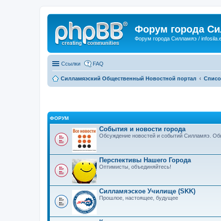
Форум города С
Форум города Силламяэ / infosila.
Ссылки
FAQ
Силламяэский Общественный Новостной портал
Списо
ФОРУМ
События и новости города
Обсуждение новостей и событий Силламяэ. Общ
Перспективы Нашего Города
Оптимисты, объединяйтесь!
Силламяэское Училище (SKK)
Прошлое, настоящее, будущее