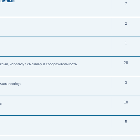
оветами
7
2
1
28
ками, используя смекалку и сообразительность.
3
умаем сообща.
18
ды
5