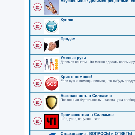
Вкусненькое / Делимся рецептами, с
Куплю
Продам
Умелые руки
Делимся опытом. Что можно сделать своими ру
Крик о помощи!
Если нужна помощь, пишите, что-нибудь прид
Безопасность в Силламяэ
Постоянная бдительность – такова цена свобо
Происшествия в Силламяэ
Шёл, упал, очнулся - гипс
Страхование - ВОПРОСЫ и ОТВЕТЫ