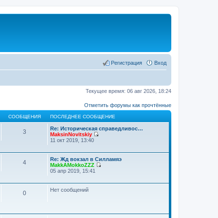
Регистрация
Вход
Текущее время: 06 авг 2026, 18:24
Отметить форумы как прочтённые
СООБЩЕНИЯ
ПОСЛЕДНЕЕ СООБЩЕНИЕ
Re: Историческая справедливос…
3
MaksinNovitskiy
П
11 окт 2019, 13:40
е
р
е
Re: Жд вокзал в Силламяэ
4
й
MakkAMokkoZZZ
т
П
05 апр 2019, 15:41
и
е
к
р
п
е
Нет сообщений
о
0
й
с
т
л
и
е
к
д
п