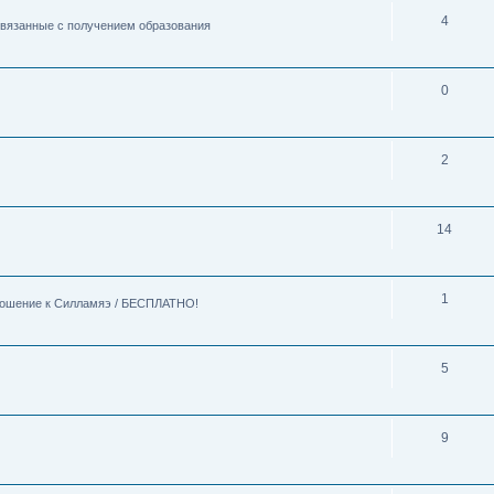
4
 связанные с получением образования
0
2
14
1
тношение к Силламяэ / БЕСПЛАТНО!
5
9