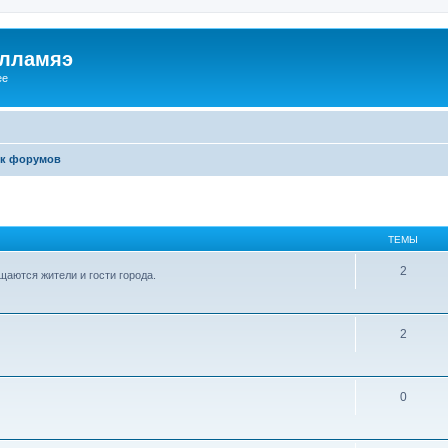
илламяэ
ee
к форумов
ТЕМЫ
2
аются жители и гости города.
2
0