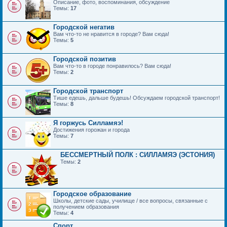
Описание, фото, воспоминания, обсуждение
Темы:
17
Городской негатив
Вам что-то не нравится в городе? Вам сюда!
Темы:
5
Городской позитив
Вам что-то в городе понравилось? Вам сюда!
Темы:
2
Городской транспорт
Тише едешь, дальше будешь! Обсуждаем городской транспорт!
Темы:
8
Я горжусь Силламяэ!
Достижения горожан и города
Темы:
7
БЕССМЕРТНЫЙ ПОЛК : СИЛЛАМЯЭ (ЭСТОНИЯ)
Темы:
2
Городское образование
Школы, детские сады, училище / все вопросы, связанные с
получением образования
Темы:
4
Спорт