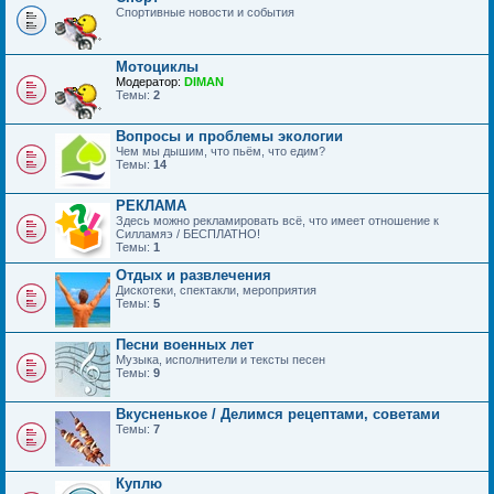
Спортивные новости и события
Мотоциклы
Модератор:
DIMAN
Темы:
2
Вопросы и проблемы экологии
Чем мы дышим, что пьём, что едим?
Темы:
14
РЕКЛАМА
Здесь можно рекламировать всё, что имеет отношение к
Силламяэ / БЕСПЛАТНО!
Темы:
1
Отдых и развлечения
Дискотеки, спектакли, мероприятия
Темы:
5
Песни военных лет
Музыка, исполнители и тексты песен
Темы:
9
Вкусненькое / Делимся рецептами, советами
Темы:
7
Куплю