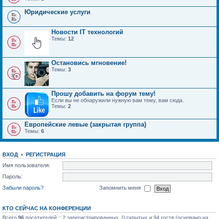
Юридические услуги
Новости IT технологий
Темы:
12
Остановись мгновение!
Темы:
3
Прошу добавить на форум тему!
Если вы не обнаружили нужную вам тему, вам сюда.
Темы:
2
Европейские левые (закрытая группа)
Темы:
6
ВХОД
•
РЕГИСТРАЦИЯ
Имя пользователя:
Пароль:
Забыли пароль?
Запомнить меня
КТО СЕЙЧАС НА КОНФЕРЕНЦИИ
Всего
96
посетителей :: 2 зарегистрированных, 0 скрытых и 94 гостя (основано на