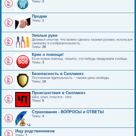
Темы:
2
Продам
Темы:
1
Умелые руки
Делимся опытом. Что можно сделать своими руками, используя
смекалку и сообразительность.
Темы:
28
Крик о помощи!
Если нужна помощь, пишите, что-нибудь придумаем сообща.
Темы:
3
Безопасность в Силламяэ
Постоянная бдительность – такова цена свободы
Темы:
18
Происшествия в Силламяэ
Шёл, упал, очнулся - гипс
Темы:
5
Страхование - ВОПРОСЫ и ОТВЕТЫ
Темы:
4
Ищу родственников
Темы:
1