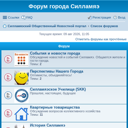
Форум города Силламяэ
Ссылки
FAQ
Регистрация
Вход
Силламяэский Общественный Новостной портал
Список форумов
Текущее время: 09 авг 2026, 11:05
Отметить форумы как прочтённые
Форум
События и новости города
Обсуждение новостей и событий Силламяэ. Общаются жители и
гости города.
Темы:
2
Перспективы Нашего Города
Оптимисты, объединяйтесь!
Темы:
2
Силламяэское Училище (SKK)
Прошлое, настоящее, будущее
Квартирные товарищества
Обсуждение вопросов коллективного хозяйства
Темы:
11
История Силламяэ