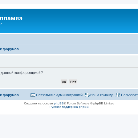
илламяэ
ee
к форумов
ые данной конференцией?
к форумов
Связаться с администрацией
Наша команда
Пользоват
Создано на основе
phpBB
® Forum Software © phpBB Limited
Русская поддержка phpBB