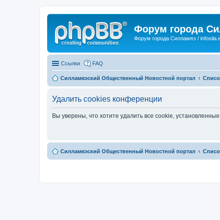
Форум города С
Форум города Силламяэ / infosila.
Ссылки
FAQ
Силламяэский Общественный Новостной портал
Списо
Удалить cookies конференции
Вы уверены, что хотите удалить все cookie, установленн
Силламяэский Общественный Новостной портал
Списо