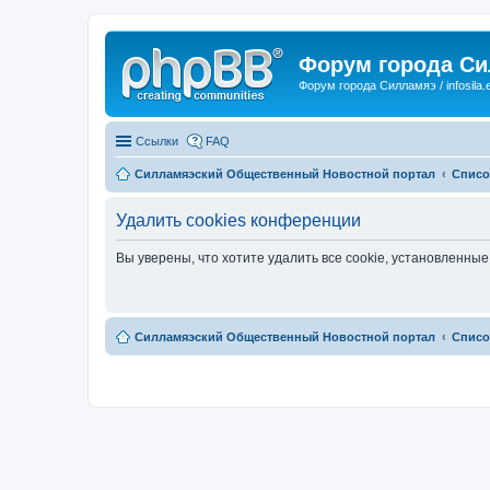
Форум города С
Форум города Силламяэ / infosila.
Ссылки
FAQ
Силламяэский Общественный Новостной портал
Списо
Удалить cookies конференции
Вы уверены, что хотите удалить все cookie, установленн
Силламяэский Общественный Новостной портал
Списо