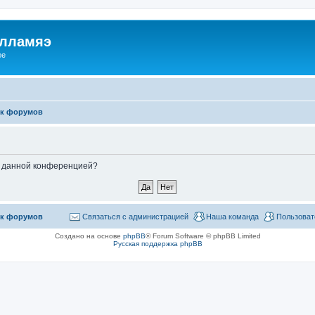
илламяэ
ee
к форумов
ые данной конференцией?
к форумов
Связаться с администрацией
Наша команда
Пользоват
Создано на основе
phpBB
® Forum Software © phpBB Limited
Русская поддержка phpBB