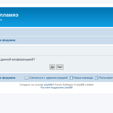
илламяэ
ee
к форумов
ые данной конференцией?
к форумов
Связаться с администрацией
Наша команда
Пользоват
Создано на основе
phpBB
® Forum Software © phpBB Limited
Русская поддержка phpBB