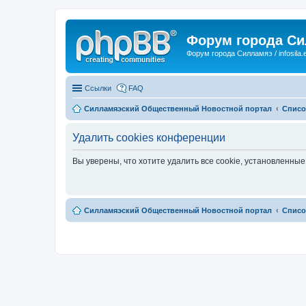
Форум города С
Форум города Силламяэ / infosila.
Ссылки
FAQ
Силламяэский Общественный Новостной портал
Списо
Удалить cookies конференции
Вы уверены, что хотите удалить все cookie, установленн
Силламяэский Общественный Новостной портал
Списо