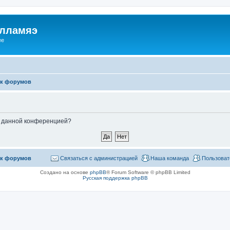
илламяэ
ee
к форумов
ые данной конференцией?
к форумов
Связаться с администрацией
Наша команда
Пользоват
Создано на основе
phpBB
® Forum Software © phpBB Limited
Русская поддержка phpBB