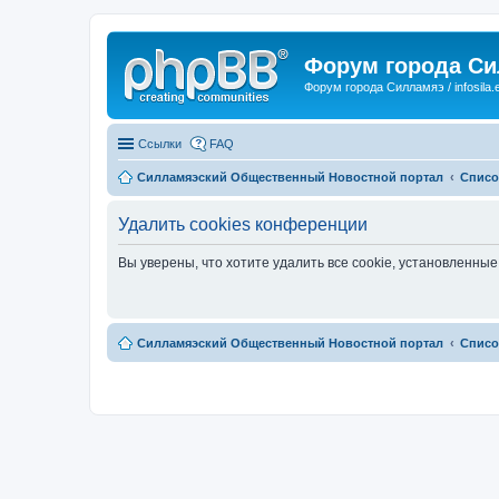
Форум города С
Форум города Силламяэ / infosila.
Ссылки
FAQ
Силламяэский Общественный Новостной портал
Списо
Удалить cookies конференции
Вы уверены, что хотите удалить все cookie, установленн
Силламяэский Общественный Новостной портал
Списо