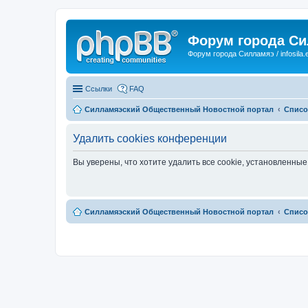
Форум города С
Форум города Силламяэ / infosila.
Ссылки
FAQ
Силламяэский Общественный Новостной портал
Списо
Удалить cookies конференции
Вы уверены, что хотите удалить все cookie, установленн
Силламяэский Общественный Новостной портал
Списо