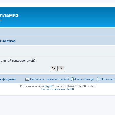
илламяэ
ee
к форумов
ые данной конференцией?
к форумов
Связаться с администрацией
Наша команда
Пользоват
Создано на основе
phpBB
® Forum Software © phpBB Limited
Русская поддержка phpBB