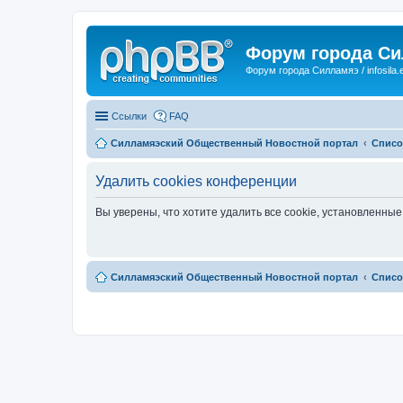
Форум города С
Форум города Силламяэ / infosila.
Ссылки
FAQ
Силламяэский Общественный Новостной портал
Списо
Удалить cookies конференции
Вы уверены, что хотите удалить все cookie, установленн
Силламяэский Общественный Новостной портал
Списо