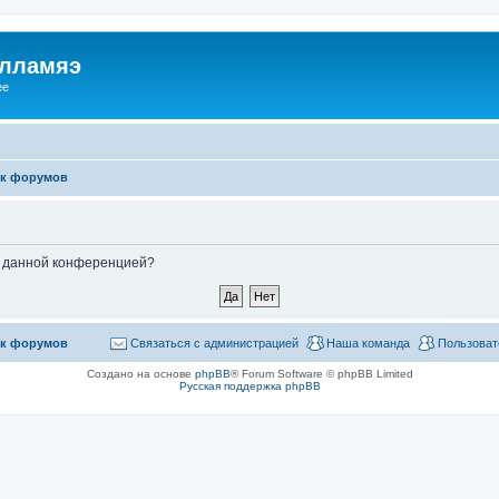
илламяэ
ee
к форумов
ые данной конференцией?
к форумов
Связаться с администрацией
Наша команда
Пользоват
Создано на основе
phpBB
® Forum Software © phpBB Limited
Русская поддержка phpBB