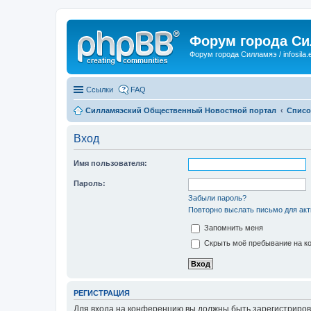
Форум города С
Форум города Силламяэ / infosila.
Ссылки
FAQ
Силламяэский Общественный Новостной портал
Списо
Вход
Имя пользователя:
Пароль:
Забыли пароль?
Повторно выслать письмо для акт
Запомнить меня
Скрыть моё пребывание на ко
РЕГИСТРАЦИЯ
Для входа на конференцию вы должны быть зарегистриров