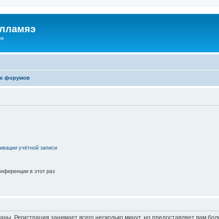
илламяэ
ee
к форумов
ивации учётной записи
нференции в этот раз
аны. Регистрация занимает всего несколько минут, но предоставляет вам б