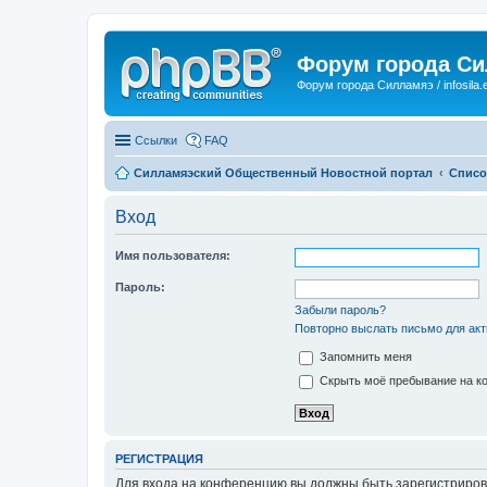
Форум города С
Форум города Силламяэ / infosila.
Ссылки
FAQ
Силламяэский Общественный Новостной портал
Списо
Вход
Имя пользователя:
Пароль:
Забыли пароль?
Повторно выслать письмо для акт
Запомнить меня
Скрыть моё пребывание на ко
РЕГИСТРАЦИЯ
Для входа на конференцию вы должны быть зарегистриров