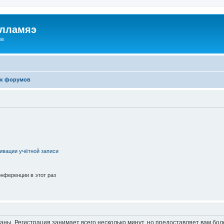
илламяэ
ee
к форумов
ивации учётной записи
нференции в этот раз
аны. Регистрация занимает всего несколько минут, но предоставляет вам б