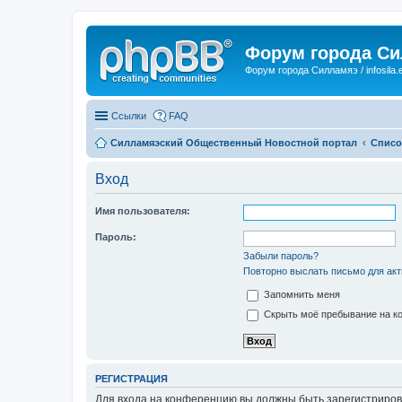
Форум города С
Форум города Силламяэ / infosila.
Ссылки
FAQ
Силламяэский Общественный Новостной портал
Списо
Вход
Имя пользователя:
Пароль:
Забыли пароль?
Повторно выслать письмо для акт
Запомнить меня
Скрыть моё пребывание на ко
РЕГИСТРАЦИЯ
Для входа на конференцию вы должны быть зарегистриров