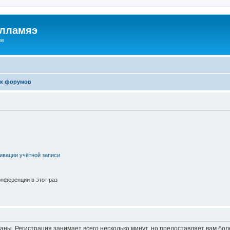
илламяэ
ee
к форумов
ивации учётной записи
нференции в этот раз
аны. Регистрация занимает всего несколько минут, но предоставляет вам б