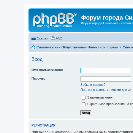
Форум города С
Форум города Силламяэ / infosila.
Ссылки
FAQ
Силламяэский Общественный Новостной портал
Списо
Вход
Имя пользователя:
Пароль:
Забыли пароль?
Повторно выслать письмо для акт
Запомнить меня
Скрыть моё пребывание на ко
РЕГИСТРАЦИЯ
Для входа на конференцию вы должны быть зарегистриров