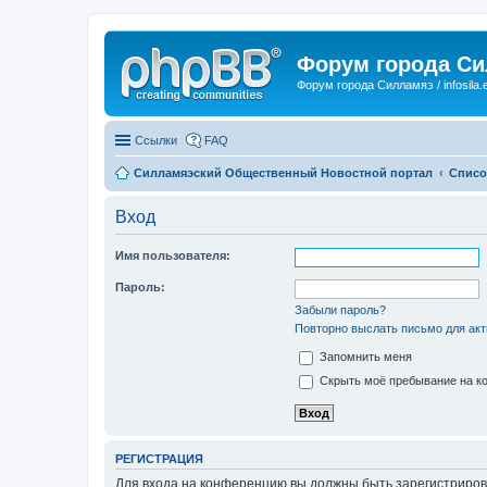
Форум города С
Форум города Силламяэ / infosila.
Ссылки
FAQ
Силламяэский Общественный Новостной портал
Списо
Вход
Имя пользователя:
Пароль:
Забыли пароль?
Повторно выслать письмо для акт
Запомнить меня
Скрыть моё пребывание на ко
РЕГИСТРАЦИЯ
Для входа на конференцию вы должны быть зарегистриров