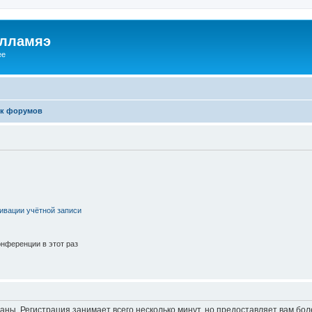
илламяэ
ee
к форумов
ивации учётной записи
нференции в этот раз
аны. Регистрация занимает всего несколько минут, но предоставляет вам б