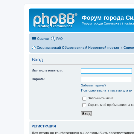
Форум города С
Форум города Силламяэ / infosila.
Ссылки
FAQ
Силламяэский Общественный Новостной портал
Списо
Вход
Имя пользователя:
Пароль:
Забыли пароль?
Повторно выслать письмо для акт
Запомнить меня
Скрыть моё пребывание на ко
РЕГИСТРАЦИЯ
Для входа на конференцию вы должны быть зарегистриров