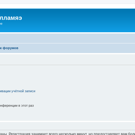
илламяэ
ee
к форумов
ивации учётной записи
нференции в этот раз
аны. Регистрация занимает всего несколько минут, но предоставляет вам б