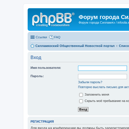
Форум города С
Форум города Силламяэ / infosila.
Ссылки
FAQ
Силламяэский Общественный Новостной портал
Списо
Вход
Имя пользователя:
Пароль:
Забыли пароль?
Повторно выслать письмо для акт
Запомнить меня
Скрыть моё пребывание на ко
РЕГИСТРАЦИЯ
Для входа на конференцию вы должны быть зарегистриров