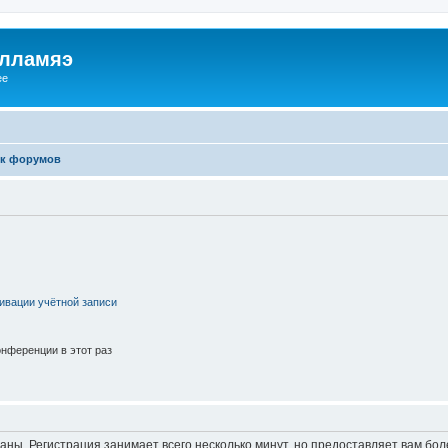
илламяэ
ee
к форумов
ивации учётной записи
нференции в этот раз
аны. Регистрация занимает всего несколько минут, но предоставляет вам б