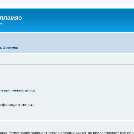
илламяэ
ee
к форумов
ивации учётной записи
нференции в этот раз
аны. Регистрация занимает всего несколько минут, но предоставляет вам б