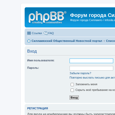
Форум города С
Форум города Силламяэ / infosila.
Ссылки
FAQ
Силламяэский Общественный Новостной портал
Списо
Вход
Имя пользователя:
Пароль:
Забыли пароль?
Повторно выслать письмо для акт
Запомнить меня
Скрыть моё пребывание на ко
РЕГИСТРАЦИЯ
Для входа на конференцию вы должны быть зарегистриров